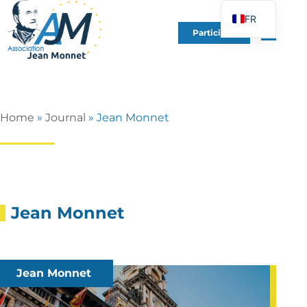
FR
Participer
EN
DE
ES
IT
Home
»
Journal
»
Jean Monnet
PT
PL
UK
Jean Monnet
Jean Monnet