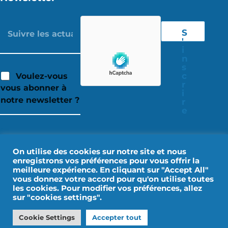
S
'
i
n
s
c
Voulez-vous
r
vous abonner à
i
notre newsletter ?
r
e
On utilise des cookies sur notre site et nous
enregistrons vos préférences pour vous offrir la
meilleure expérience. En cliquant sur "Accept All"
vous donnez votre accord pour qu'on utilise toutes
les cookies. Pour modifier vos préférences, allez
sur "cookies settings".
Mentions Légales
Données personnelles
Cookie Settings
Accepter tout
Conception par IMPALA