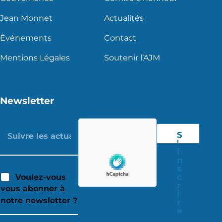
Jean Monnet
Actualités
Événements
Contact
Mentions Légales
Soutenir l’AJM
Newsletter
S
'
i
n
s
c
Voulez-vous
r
vous abonner à
i
notre newsletter ?
r
e