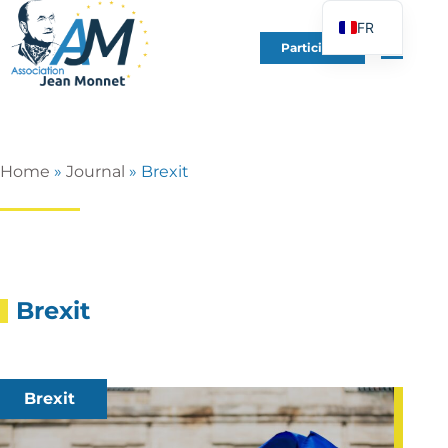
FR
Participer
EN
DE
ES
IT
Home
»
Journal
»
Brexit
PT
PL
UK
Brexit
Brexit