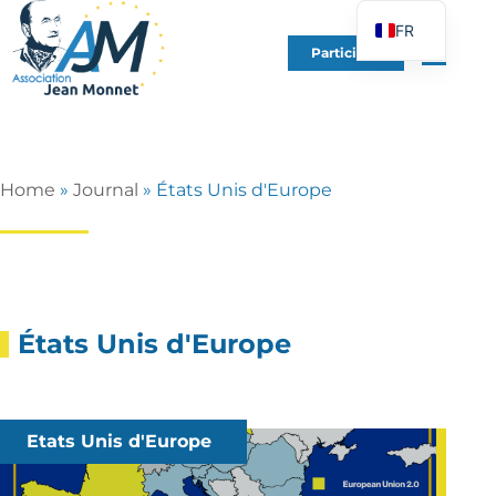
FR
Participer
EN
DE
ES
IT
Home
»
Journal
»
États Unis d'Europe
PT
PL
UK
États Unis d'Europe
Etats Unis d'Europe