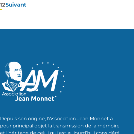
Pagination
1
2
Suivant
des
publications
Depuis son origine, l’Association Jean Monnet a
pour principal objet la transmission de la mémoire
et l’héritage de celui qui est aujourd’hui considéré