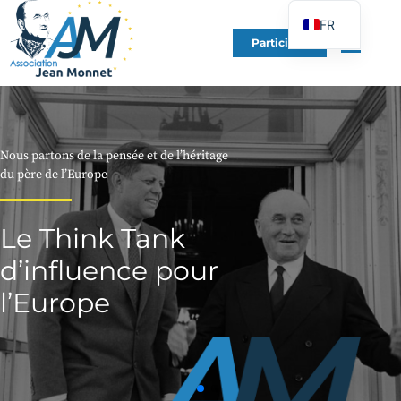
FR
Participer
EN
DE
ES
IT
Nous partons de la pensée et de l’héritage
PT
du père de l’Europe
PL
Le Think Tank
UK
d’influence pour
l’Europe