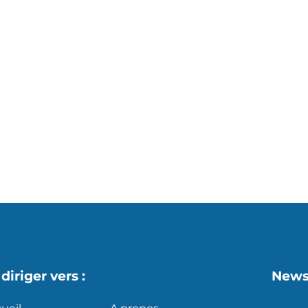
s
X
diriger vers :
News