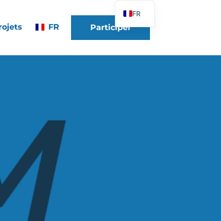
FR
rojets
FR
Participer
EN
DE
ES
IT
PT
PL
UK