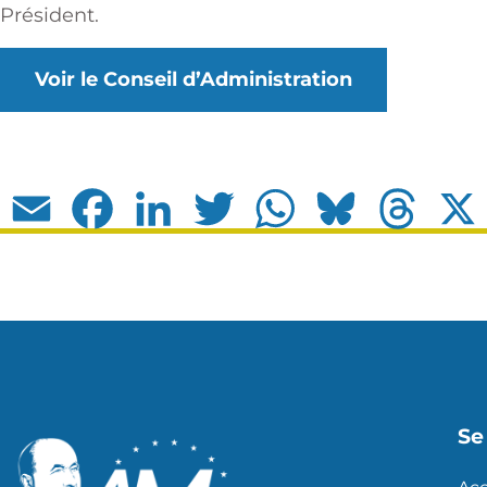
Président.
Voir le Conseil d’Administration
Email
Facebook
LinkedIn
Twitter
WhatsApp
Bluesky
Thread
Se 