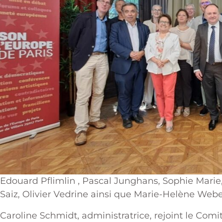
Edouard Pflimlin , Pascal Junghans, Sophie Marie,
Saiz, Olivier Vedrine ainsi que Marie-Helène Web
Caroline Schmidt, administratrice, rejoint le Comi