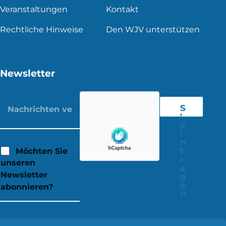
Veranstaltungen
Kontakt
Rechtliche Hinweise
Den WJV unterstützen
Newsletter
S
'
e
i
n
t
Möchten Sie
r
unseren
a
Newsletter
g
e
abonnieren?
n