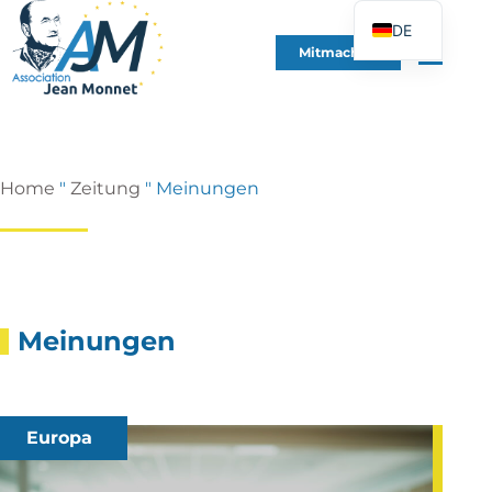
DE
Mitmachen
FR
EN
ES
IT
Home
"
Zeitung
"
Meinungen
PT
PL
UK
Meinungen
Europa