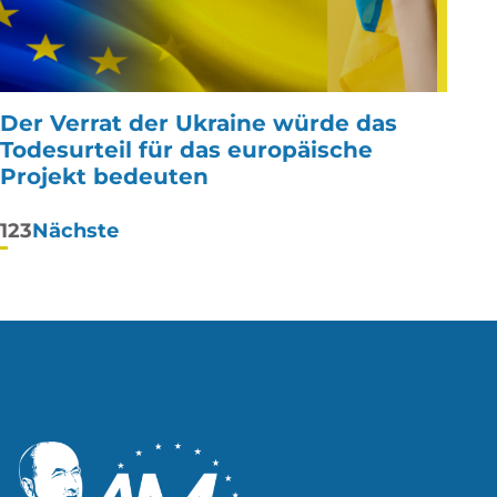
Der Verrat der Ukraine würde das
Todesurteil für das europäische
Projekt bedeuten
Paginierung
1
2
3
Nächste
der
Beiträge