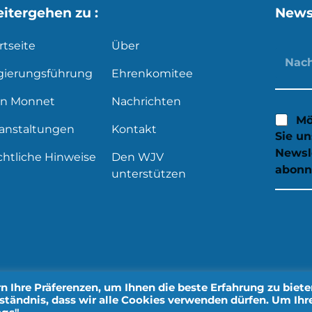
itergehen zu :
News
rtseite
Über
gierungsführung
Ehrenkomitee
an Monnet
Nachrichten
Mö
ranstaltungen
Kontakt
Sie u
Newsl
htliche Hinweise
Den WJV
abonn
unterstützen
 Ihre Präferenzen, um Ihnen die beste Erfahrung zu biete
rständnis, dass wir alle Cookies verwenden dürfen. Um Ihr
ersönliche Daten
Gestaltung durch IMPALA