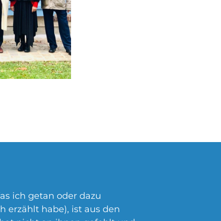
as ich getan oder dazu
 erzählt habe), ist aus den