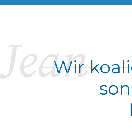
Jean
Wir koal
son