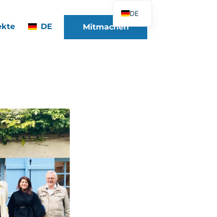
DE
ekte
DE
Mitmachen
FR
EN
ES
IT
PT
PL
UK