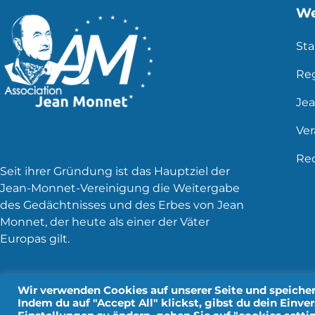
We
Sta
Re
Je
Ve
Rec
Seit ihrer Gründung ist das Hauptziel der
Jean-Monnet-Vereinigung die Weitergabe
des Gedächtnisses und des Erbes von Jean
Monnet, der heute als einer der Väter
Europas gilt.
Wir verwenden Cookies auf unserer Seite und speichern
Indem du auf "Accept All" klickst, gibst du dein Einve
Rechtliche Hinweise
P