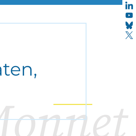
aten,
onnet