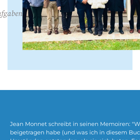
ufgaben
s
Jean Monnet schreibt in seinen Memoiren: "W
beigetragen habe (und was ich in diesem Buch