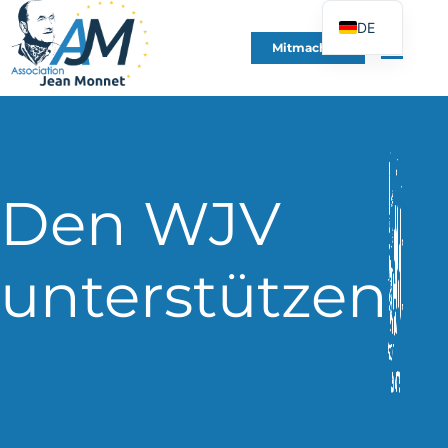
DE
Mitmachen
FR
EN
ES
IT
PT
Den WJV
PL
UK
unterstützen