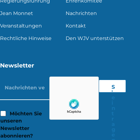
Regierungsführung
Ehrenkomitee
Jean Monnet
Nachrichten
Veranstaltungen
Kontakt
Rechtliche Hinweise
Den WJV unterstützen
Newsletter
S
'
e
i
n
t
Möchten Sie
r
unseren
a
Newsletter
g
e
abonnieren?
n