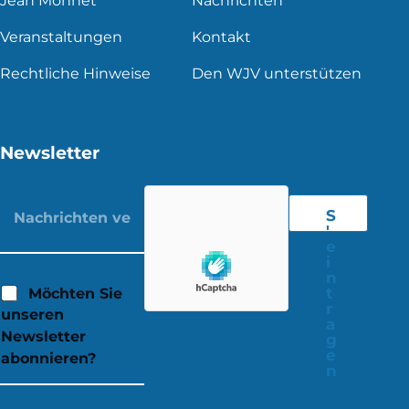
Jean Monnet
Nachrichten
Veranstaltungen
Kontakt
Rechtliche Hinweise
Den WJV unterstützen
Newsletter
S
'
e
i
n
t
Möchten Sie
r
unseren
a
Newsletter
g
e
abonnieren?
n