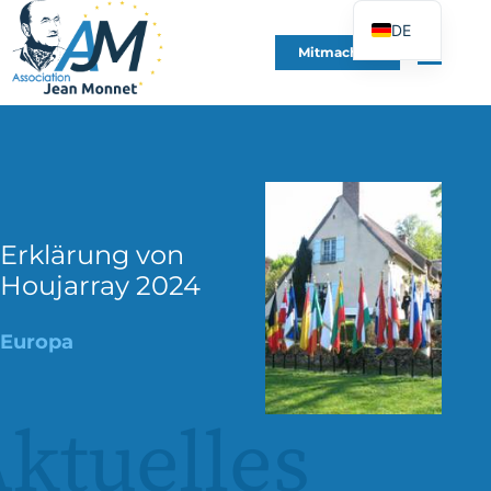
DE
Mitmachen
FR
EN
ES
IT
PT
PL
Erklärung von
Houjarray 2024
UK
Europa
ktuelles