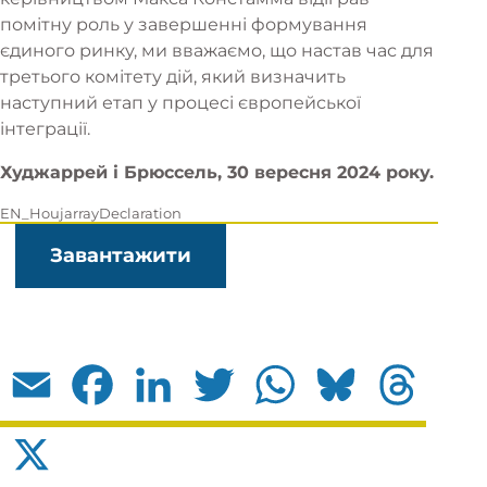
помітну роль у завершенні формування
єдиного ринку, ми вважаємо, що настав час для
третього комітету дій, який визначить
наступний етап у процесі європейської
інтеграції.
Худжаррей і Брюссель, 30 вересня 2024 року.
EN_HoujarrayDeclaration
Завантажити
Email
Facebook
LinkedIn
Twitter
WhatsApp
Bluesky
Threads
X