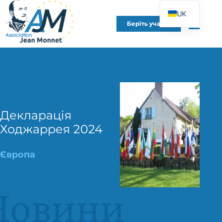
UK
Беріть участь
FR
EN
DE
ES
IT
PT
Декларація
Ходжаррея 2024
PL
Європа
Новини