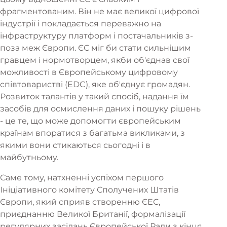
фрагментованим. Він не має великої цифрової
індустрії і покладається переважно на
інфраструктуру платформ і постачальників з-
поза меж Європи. ЄС міг би стати сильнішим
гравцем і нормотворцем, якби об'єднав свої
можливості в Європейському цифровому
співтоваристві (EDC), яке об'єднує громадян.
Розвиток талантів у такий спосіб, надання їм
засобів для осмислення даних і пошуку рішень
- це те, що може допомогти європейським
країнам впоратися з багатьма викликами, з
якими вони стикаються сьогодні і в
майбутньому.
Саме тому, натхненні успіхом першого
Ініціативного комітету Сполучених Штатів
Європи, який сприяв створенню ЄЕС,
приєднанню Великої Британії, формалізації
регулярних засідань Європейської Ради з кінця