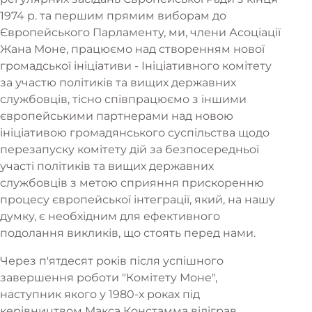
1974 р. та першим прямим виборам до
Європейського Парламенту, ми, члени Асоціації
Жана Моне, працюємо над створенням нової
громадської ініціативи - Ініціативного комітету
за участю політиків та вищих державних
службовців, тісно співпрацюємо з іншими
європейськими партнерами над новою
ініціативою громадянського суспільства щодо
перезапуску комітету дій за безпосередньої
участі політиків та вищих державних
службовців з метою сприяння прискоренню
процесу європейської інтеграції, який, на нашу
думку, є необхідним для ефективного
подолання викликів, що стоять перед нами.
Через п'ятдесят років після успішного
завершення роботи "Комітету Моне",
наступник якого у 1980-х роках під
керівництвом Макса Констамма відіграв