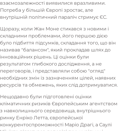
взаємозалежності виявилися вразливими.
Потреба у більшій Європі зростає, але
внутрішній політичний параліч стримує ЄС.
Щоразу, коли Жан Моне стикався з новими і
складними проблемами, його першою дією
було підбиття підсумків, складання того, що він
називав "балансом", який прокладав шлях до
інноваційних рішень. Ці оцінки були
результатом глибокого дослідження, а не
переговорів, і представляли собою "огляд"
необхідних змін із зазначенням цілей, наявних
ресурсів та обмежень, яких слід дотримуватися.
Нещодавно були підготовлені оцінки
кліматичних ризиків Європейським агентством
з навколишнього середовища, внутрішнього
ринку Енріко Летта, європейської
конкурентоспроможності Маріо Драгі, а Саулі