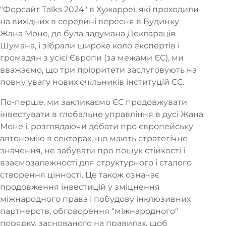
"Форсайт Talks 2024" в Хужарреї, які проходили
на вихідних в середині вересня в Будинку
Жана Моне, де була задумана Декларація
Шумана, і зібрали широке коло експертів і
громадян з усієї Європи (за межами ЄС), ми
вважаємо, що три пріоритети заслуговують на
повну увагу нових очільників інституцій ЄС.
По-перше, ми закликаємо ЄС продовжувати
інвестувати в глобальне управління в дусі Жана
Моне і, розглядаючи дебати про європейську
автономію в секторах, що мають стратегічне
значення, не забувати про пошук стійкості і
взаємозалежності для структурного і сталого
створення цінності. Це також означає
продовження інвестицій у зміцнення
міжнародного права і побудову інклюзивних
партнерств, обговорення "міжнародного"
порядку, заснованого на правилах, щоб