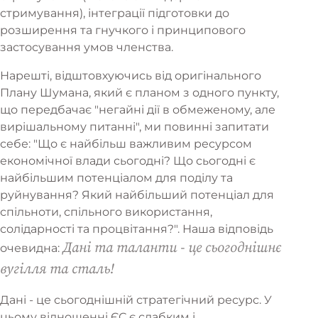
стримування), інтеграції підготовки до
розширення та гнучкого і принципового
застосування умов членства.
Нарешті, відштовхуючись від оригінального
Плану Шумана, який є планом з одного пункту,
що передбачає "негайні дії в обмеженому, але
вирішальному питанні", ми повинні запитати
себе: "Що є найбільш важливим ресурсом
економічної влади сьогодні? Що сьогодні є
найбільшим потенціалом для поділу та
руйнування? Який найбільший потенціал для
спільноти, спільного використання,
солідарності та процвітання?". Наша відповідь
Дані та таланти - це сьогоднішнє
очевидна:
вугілля та сталь!
Дані - це сьогоднішній стратегічний ресурс. У
цьому відношенні ЄС є слабким і