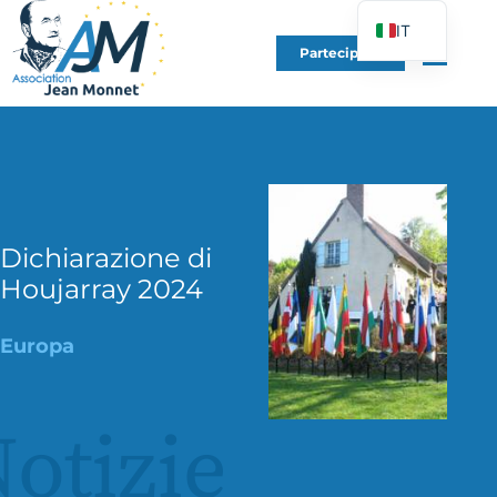
IT
Partecipare
FR
EN
DE
ES
PT
PL
Dichiarazione di
Houjarray 2024
UK
Europa
otizie