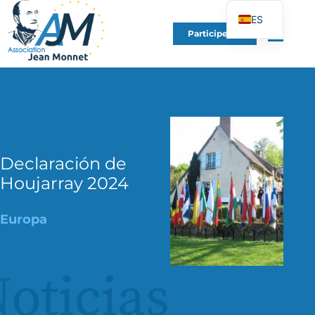
ES
Participe en
FR
EN
DE
IT
PT
PL
Declaración de
Houjarray 2024
UK
Europa
oticias