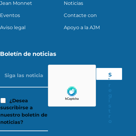
Jean Monnet
Noticias
Eventos
Contacte con
Aviso legal
Apoyo a la AJM
Boletín de noticias
S
'
r
e
g
i
¿Desea
s
suscribirse a
t
nuestro boletín de
r
o
noticias?