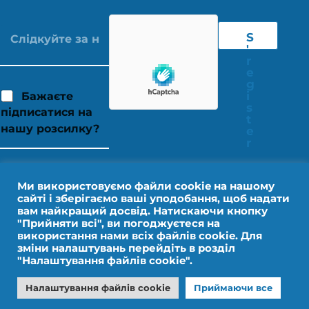
S
'
r
e
g
i
Бажаєте
s
підписатися на
t
нашу розсилку?
e
r
Ми використовуємо файли cookie на нашому
сайті і зберігаємо ваші уподобання, щоб надати
вам найкращий досвід. Натискаючи кнопку
"Прийняти всі", ви погоджуєтеся на
використання нами всіх файлів cookie. Для
зміни налаштувань перейдіть в розділ
"Налаштування файлів cookie".
Юридичне повідомлення
Персональні дані
Налаштування файлів cookie
Приймаючи все
Дизайн від IMPALA