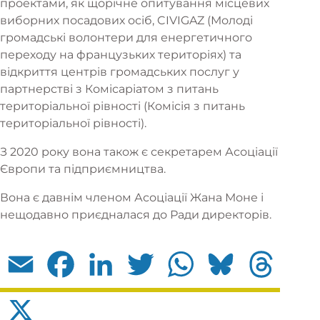
проектами, як щорічне опитування місцевих
виборних посадових осіб, CIVIGAZ (Молоді
громадські волонтери для енергетичного
переходу на французьких територіях) та
відкриття центрів громадських послуг у
партнерстві з Комісаріатом з питань
територіальної рівності (Комісія з питань
територіальної рівності).
З 2020 року вона також є секретарем Асоціації
Європи та підприємництва.
Вона є давнім членом Асоціації Жана Моне і
нещодавно приєдналася до Ради директорів.
Email
Facebook
LinkedIn
Twitter
WhatsApp
Bluesky
Threads
X