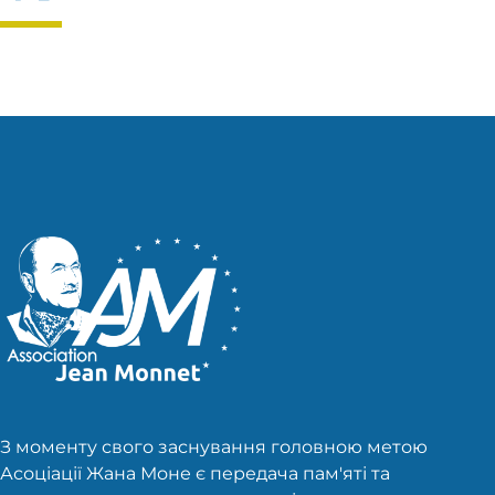
З моменту свого заснування головною метою
Асоціації Жана Моне є передача пам'яті та