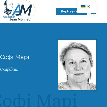
UK
Беріть участь
FR
EN
DE
ES
IT
PT
Софі Марі
PL
Скарбник
Софі Марі