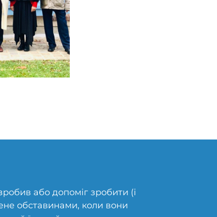
зробив або допоміг зробити (і
жене обставинами, коли вони