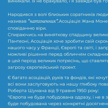
виникали. Їх не бракувало, і я завжди був г
Народився з волі близьких соратників люди
"натхненник".
називав
Асоціація Жана Моне 
сповіданню віри.
Спираючись на виняткову спадщину великої
Пантеоні, Асоціація хоче зробити свій скро
нашого часу у Франції, Європі та світі, і за
можливі рішення перед обличчям складних
в цей період великих потрясінь, що ставлять 
загрозу європейський проект.
Є багато асоціацій, рухів та фондів, які хочу
всі вони заслуговують на нашу глибоку пова
Роберта Шумана від 9 травня 1950 року:
"Європа не буде побудована одразу, і не в 
буде побудована через конкретні досягненн