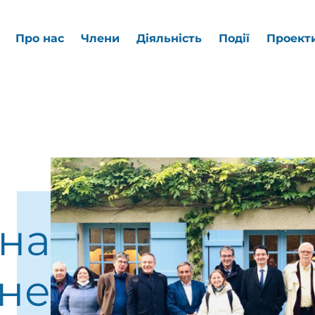
Про нас
Члени
Діяльність
Події
Проект
ана
не