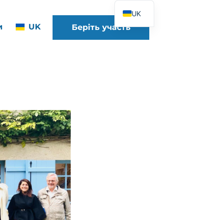
UK
и
UK
Беріть участь
FR
EN
DE
ES
IT
PT
PL