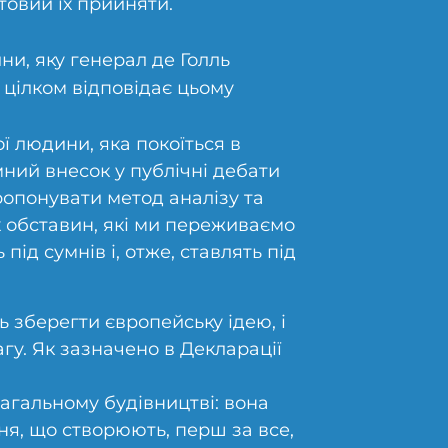
отовий їх прийняти.
ни, яку генерал де Голль
цілком відповідає цьому
 людини, яка покоїться в
мний внесок у публічні дебати
пропонувати метод аналізу та
 обставин, які ми переживаємо
під сумнів і, отже, ставлять під
ть зберегти європейську ідею, і
гу. Як зазначено в Декларації
загальному будівництві: вона
я, що створюють, перш за все,