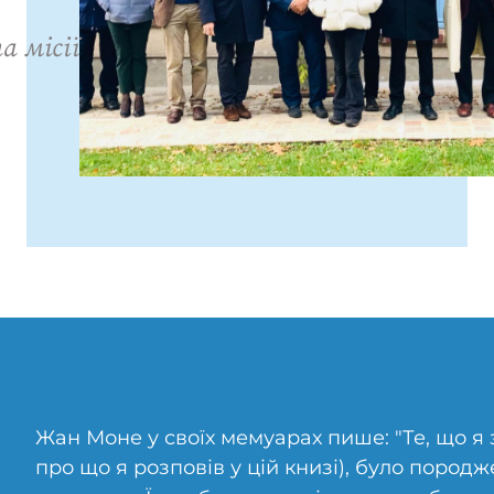
а місії
Жан Моне у своїх мемуарах пише: "Те, що я 
про що я розповів у цій книзі), було пород