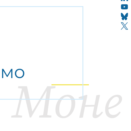
ємо
Моне