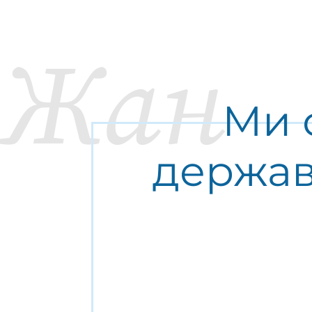
Жан
Ми 
держав