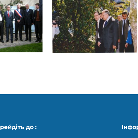
рейдіть до :
Інфо