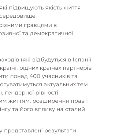
ості
 які підвищують якість життя
 середовище.
ський
 різними гравцями в
юзивної та демократичної
одів (які відбудуться в Іспанії,
 Україні, рідних країнах партнерів
ити понад 400 учасників та
стосуватимуться актуальних тем
, гендерної рівності,
им життям, розширення прав і
нгу та його впливу на сталий
у представлені результати