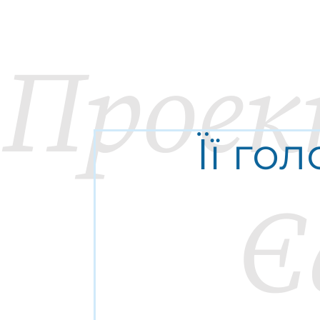
Прое
Її гол
Є