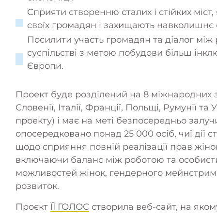
Громадяни, рівність, права та цінн
Сприяти створенню сталих і стійких міст,
своїх громадян і захищають навколишнє
Європей
Посилити участь громадян та діалог між
суспільстві з метою побудови більш інкл
проект
Європи.
Проект буде розділений на 8 міжнародних зах
Словенії, Італії, Франції, Польщі, Румунії та
проекту) і має на меті безпосередньо залуч
опосередковано понад 25 000 осіб, чиї дії 
щодо сприяння повній реалізації прав жінок
включаючи баланс між роботою та особист
можливостей жінок, гендерного мейнстримі
розвиток.
Проєкт
ЇЇ ГОЛОС
створила веб-сайт, на яком