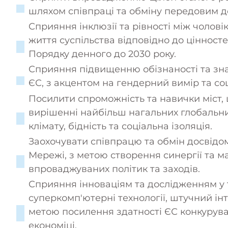
шляхом співпраці та обміну передовим д
Сприяння інклюзії та рівності між чолові
життя суспільства відповідно до цінност
Порядку денного до 2030 року.
Сприяння підвищенню обізнаності та зн
ЄС, з акцентом на гендерний вимір та соц
Посилити спроможність та навички міст, 
вирішенні найбільш нагальних глобальни
клімату, бідність та соціальна ізоляція.
Заохочувати співпрацю та обмін досвідом
Мережі, з метою створення синергії та м
впроваджуваних політик та заходів.
Сприяння інноваціям та дослідженням у 
суперкомп'ютерні технології, штучний інт
метою посилення здатності ЄС конкурува
економіці.