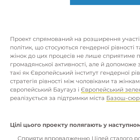
Проект спрямований на розширення участі 
політик, що стосуються гендерної рівності 
жінок до цих процесів не лише сприятиме 
громадянської активності, але й допоможе з
такі як Європейський інститут гендерної рів
стратегія рівності між чоловіками та жінка
європейський Баугауз
і
Європейський зеле
реалізується за підтримки міста
Базош-сюр-
Цілі цього проекту полягають у наступно
Сприяти впровадженню Цілей сталого ро