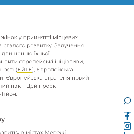
жінок у прийнятті місцевих
та сталого розвитку. Залучення
підвищенню їхньої
найти європейські ініціативи,
ності (
ЕЙГЕ
), Європейська
ми, Європейська стратегія
новий
ний пакт
. Цей проект
Гійон
.
му
звитку в містах Мережі