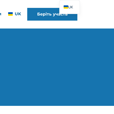
UK
и
UK
Беріть участь
FR
EN
DE
ES
IT
PT
PL