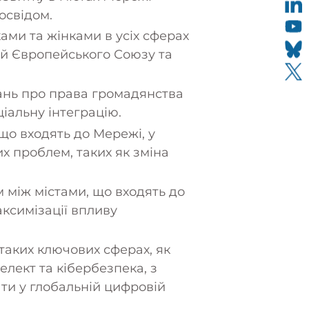
освідом.
ками та жінками в усіх сферах
ей Європейського Союзу та
ань про права громадянства
іальну інтеграцію.
що входять до Мережі, у
х проблем, таких як зміна
 між містами, що входять до
аксимізації впливу
таких ключових сферах, як
елект та кібербезпека, з
ти у глобальній цифровій