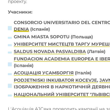
проекту.
Учасники:
CONSORCIO UNIVERSITARIO DEL CENTR
DENIA
(Іспанія)
GMINA MIASTA SOPOTU (Польща)
УНІВЕРСИТЕТ МИСТЕЦТВ ТАРГУ МУРЕШ
SALDUS NOVADA PASVALDIBA
(Латвія)
FUNDACION ACADEMIA EUROPEA E IBE
(Іспанія)
АСОЦІАЦІЯ УСАМБОРГІЯ
(Італія)
PODJETNISKI INKUBATOR KOCEVJE
,
JAV
ІЗОБРАЖЕННЯ В НАРКОТИЧНІЙ ДЕЯВНОС
НАЦІОНАЛЬНИЙ УНІВЕРСИТЕТ "ЛЬВІВС
L'
Асоціація AJC
яка проводить кампанії на 