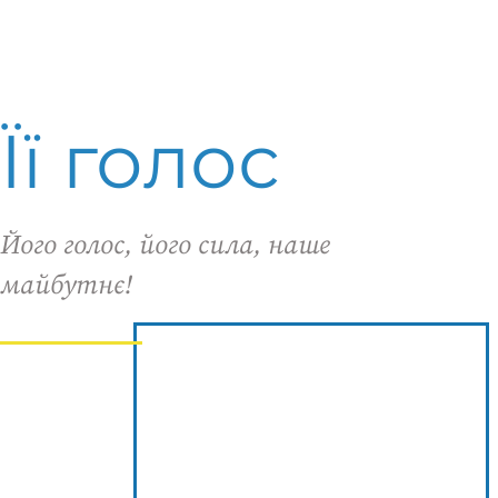
Її голос
Його голос, його сила, наше
майбутнє!