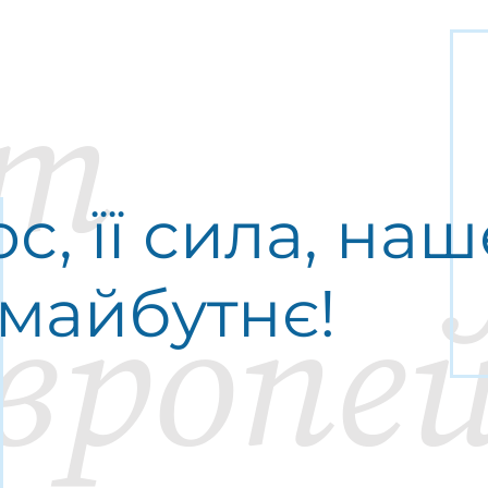
кт
ос, її сила, на
майбутнє!
вропе