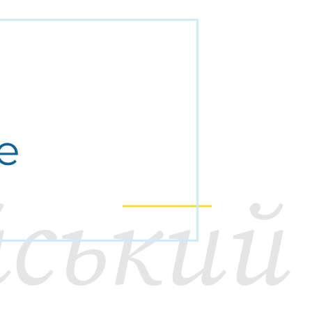
ше
йський