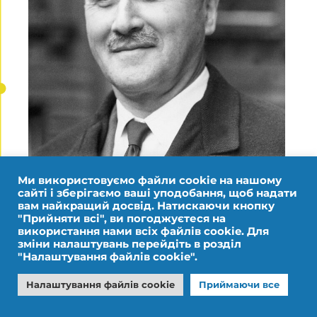
Березень
Ми використовуємо файли cookie на нашому
1979
сайті і зберігаємо ваші уподобання, щоб надати
вам найкращий досвід. Натискаючи кнопку
"Прийняти всі", ви погоджуєтеся на
Смерть в Худжарраї (16 березня)
використання нами всіх файлів cookie. Для
зміни налаштувань перейдіть в розділ
"Налаштування файлів cookie".
Налаштування файлів cookie
Приймаючи все