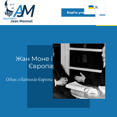
UK
Беріть участь
FR
EN
DE
ES
IT
Жан Моне і
PT
Європа
PL
Один з батьків Європи