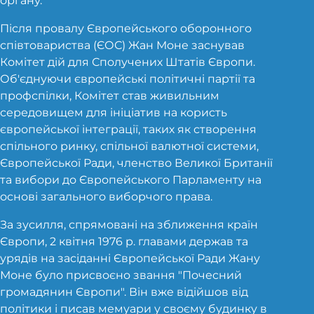
органу.
Після провалу Європейського оборонного
співтовариства (ЄОС) Жан Моне заснував
Комітет дій для Сполучених Штатів Європи.
Об'єднуючи європейські політичні партії та
профспілки, Комітет став живильним
середовищем для ініціатив на користь
європейської інтеграції, таких як створення
спільного ринку, спільної валютної системи,
Європейської Ради, членство Великої Британії
та вибори до Європейського Парламенту на
основі загального виборчого права.
За зусилля, спрямовані на зближення країн
Європи, 2 квітня 1976 р. главами держав та
урядів на засіданні Європейської Ради Жану
Моне було присвоєно звання "Почесний
громадянин Європи". Він вже відійшов від
політики і писав мемуари у своєму будинку в