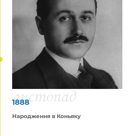
листопад
1888
Народження в Коньяку