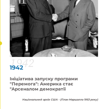
1942
1942
Ініціатива запуску програми
"Перемога": Америка стає
"Арсеналом демократії
Національний архів США - (План Маршалла 1953 року)