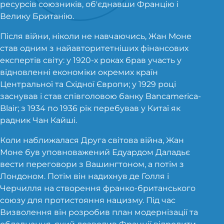
ресурсів союзників, об'єднавши Францію і
Велику Британію.
Після війни, ніколи не навчаючись, Жан Моне
став одним з найавторитетніших фінансових
експертів світу: у 1920-х роках брав участь у
відновленні економіки окремих країн
Центральної та Східної Європи; у 1929 році
заснував і став співголовою банку Bancamerica-
Blair; з 1934 по 1936 рік перебував у Китаї як
радник Чан Кайші.
Коли наближалася Друга світова війна, Жан
Моне був уповноважений Едуардом Даладьє
вести переговори з Вашингтоном, а потім з
Лондоном. Потім він надихнув де Голля і
Черчилля на створення франко-британського
союзу для протистояння нацизму. Під час
Визволення він розробив план модернізації та