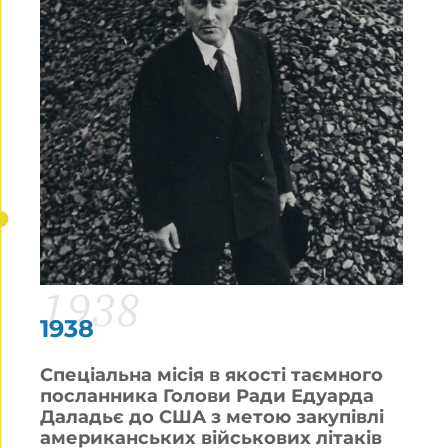
1938
1938
Спеціальна місія в якості таємного
посланника Голови Ради Едуарда
Даладьє до США з метою закупівлі
американських військових літаків