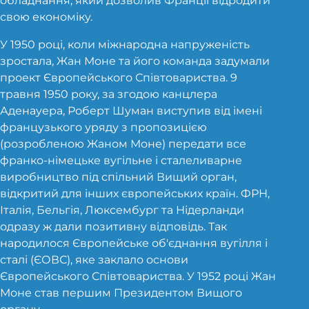
обладнання, який дозволив Франції відродити
свою економіку.
У 1950 році, коли міжнародна напруженість
зростала, Жан Моне та його команда задумали
проект Європейського Співтовариства. 9
травня 1950 року, за згодою канцлера
Аденауера, Роберт Шуман виступив від імені
французького уряду з пропозицією
(розробленою Жаном Моне) передати все
франко-німецьке вугільне і сталеливарне
виробництво під спільний Вищий орган,
відкритий для інших європейських країн. ФРН,
Італія, Бельгія, Люксембург та Нідерланди
одразу ж дали позитивну відповідь. Так
народилося Європейське об'єднання вугілля і
сталі (ЄОВС), яке заклало основи
Європейського Співтовариства. У 1952 році Жан
Моне став першим Президентом Вищого