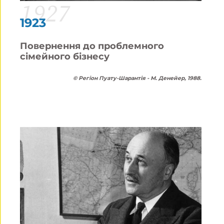
1927
1923
Повернення до проблемного
сімейного бізнесу
©
Регіон Пуату-Шарантія - М. Денейер, 1988.