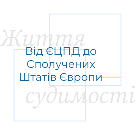
Життя
Від ЄЦПД до
Сполучених
Штатів Європи
судимості