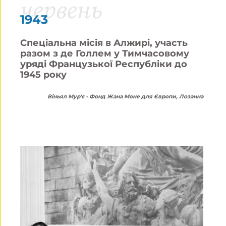
червень
1943
Спеціальна місія в Алжирі, участь
разом з де Голлем у Тимчасовому
уряді Французької Республіки до
1945 року
Віньял Мур'є - Фонд Жана Моне для Європи, Лозанна