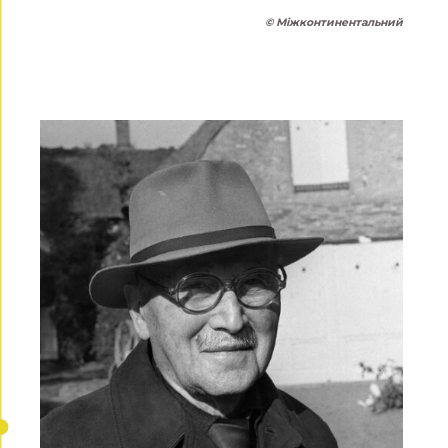
©
Міжконтинентальний