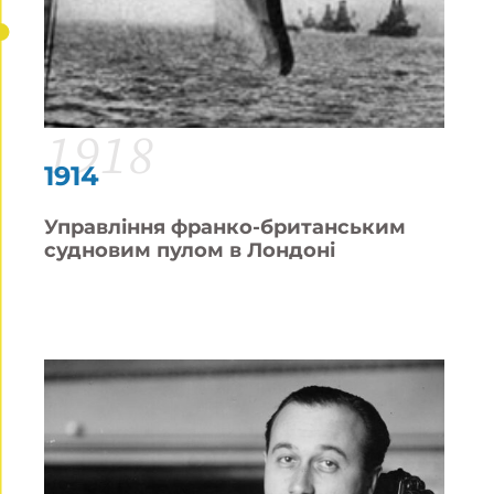
1918
1914
Управління франко-британським
судновим пулом в Лондоні