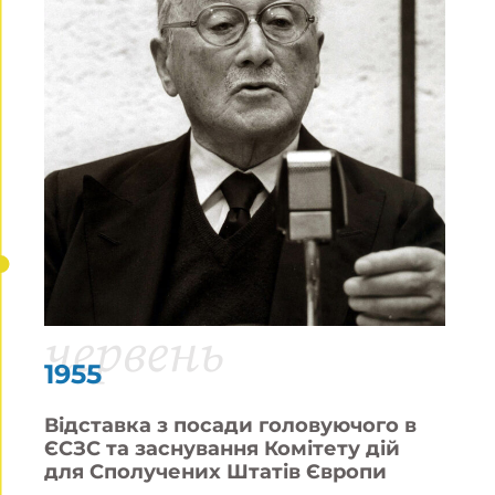
червень
1955
Відставка з посади головуючого в
ЄСЗС та заснування Комітету дій
для Сполучених Штатів Європи