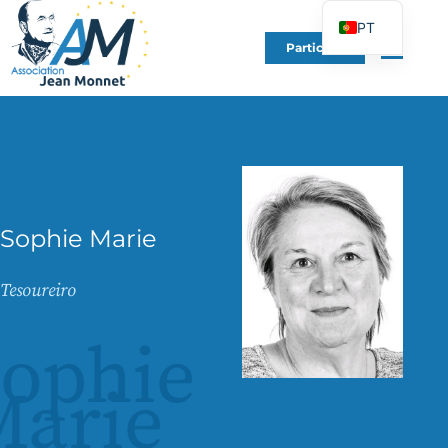
PT
Participe
FR
EN
DE
ES
IT
PL
Sophie Marie
UK
Tesoureiro
ophie
Marie