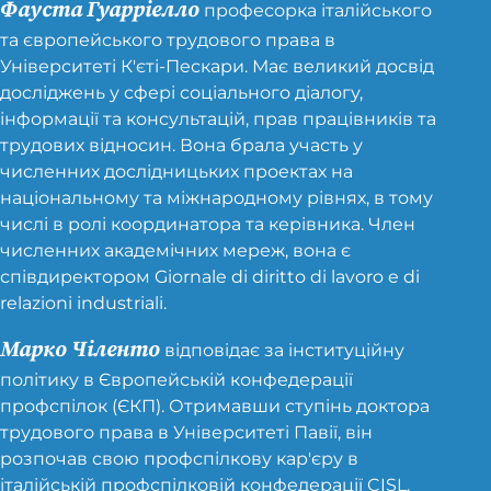
Фауста Гуарріелло
професорка італійського
та європейського трудового права в
Університеті К'єті-Пескари. Має великий досвід
досліджень у сфері соціального діалогу,
інформації та консультацій, прав працівників та
трудових відносин. Вона брала участь у
численних дослідницьких проектах на
національному та міжнародному рівнях, в тому
числі в ролі координатора та керівника. Член
численних академічних мереж, вона є
співдиректором Giornale di diritto di lavoro e di
relazioni industriali.
Марко Чіленто
відповідає за інституційну
політику в Європейській конфедерації
профспілок (ЄКП). Отримавши ступінь доктора
трудового права в Університеті Павії, він
розпочав свою профспілкову кар'єру в
італійській профспілковій конфедерації CISL.