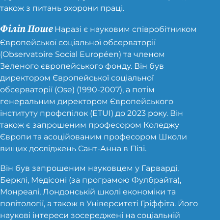
також з питань охорони праці.
Філіп Поше
Наразі є науковим співробітником
Європейської соціальної обсерваторії
(Observatoire Social Européen) та членом
Зеленого європейського фонду. Він був
директором Європейської соціальної
обсерваторії (Ose) (1990-2007), а потім
генеральним директором Європейського
інституту профспілок (ETUI) до 2023 року. Він
також є запрошеним професором Коледжу
Європи та асоційованим професором Школи
вищих досліджень Сант-Анна в Пізі.
Він був запрошеним науковцем у Гарварді,
Берклі, Медісоні (за програмою Фулбрайта),
Монреалі, Лондонській школі економіки та
політології, а також в Університеті Гріффіта. Його
наукові інтереси зосереджені на соціальній