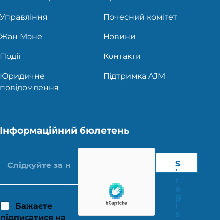
Управління
Почесний комітет
Жан Моне
Новини
Події
Контакти
Юридичне
Підтримка AJM
повідомлення
Інформаційний бюлетень
S
'
r
e
g
i
Бажаєте
s
підписатися на