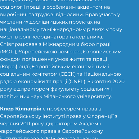
соціології праці, з особливим акцентом на
виробничі та трудові відносини. Брав участь у
численних дослідницьких проектах на
національному та міжнародному рівнях, у тому
числі в ролі координатора та керівника.
Співпрацював з Міжнародним бюро праці
(МОП), Європейською комісією, Європейським
фондом поліпшення умов життя та праці
(Єврофонд), Європейським економічним і
соціальним комітетом (ЄЕСК) та Національною
радою економіки та праці (CNEL). З жовтня 2020
року є директором факультету соціальних і
політичних наук Міланського університету.
Європейський проект
Клер Кілпатрік
є професором права в
Європейському інституті права у Флоренції з
червня 2011 року, директором Академії
європейського права в Європейському
інституті права з 2015 року та деканом