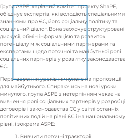
Група ASPE, керівний комітет проекту ShaPE,
об'єднує експертів, які володіють спеціальними
знаннями про ЄС, його соціальну політику та
соціальний діалог. Вона заохочує структуровані
дискусії, обмін інформацією та розвиток
потенціалу між соціальними партнерами та
експертами щодо поточної та майбутньої ролі
соціальних партнерів у розвитку законодавства
ЄС.
Перетворення уроків минулого на пропозиції
для майбутнього. Спираючись на нові уроки
минулого, група ASPE з нетерпінням чекає на
вивчення ролі соціальних партнерів у розробці
договорів і законодавства ЄС у світлі останніх
політичних подій на рівні ЄС і на національному
рівні, і зокрема ASPE:
Вивчити поточні траєкторії