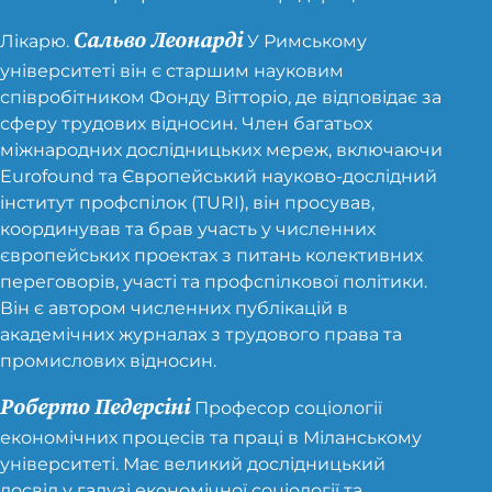
Сальво Леонарді
Лікарю.
У Римському
університеті він є старшим науковим
співробітником Фонду Вітторіо, де відповідає за
сферу трудових відносин. Член багатьох
міжнародних дослідницьких мереж, включаючи
Eurofound та Європейський науково-дослідний
інститут профспілок (TURI), він просував,
координував та брав участь у численних
європейських проектах з питань колективних
переговорів, участі та профспілкової політики.
Він є автором численних публікацій в
академічних журналах з трудового права та
промислових відносин.
Роберто Педерсіні
Професор соціології
економічних процесів та праці в Міланському
університеті. Має великий дослідницький
досвід у галузі економічної соціології та