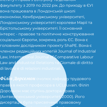
факультету з 2019 по 2022 рік. До приходу в ЄУІ
вона працювала в Лондонській школі
економіки, Кембриджському університеті,
Лондонському університеті королеви Марії та
Брістольському університеті. Її основний
інтерес - правове та політичне конструювання
соціальної Європи, зокрема, роль ЄС. Вона є
головним дослідником проекту ShaPE. Вона є
членом редакційних колегій Journal of Industrial
Law, International Journal of Comparative Labour
Law and Industrial Relations та Giornale di diritto
di lavoro e di relazioni industriali.
Філіп Дорсемон
очолює кафедру трудового
права в якості професора в UCLouvain. Філіп
Дорсемон має ступінь доктора права
(Антверпенський університет, 2000). Його
дисертація була присвячена правовому