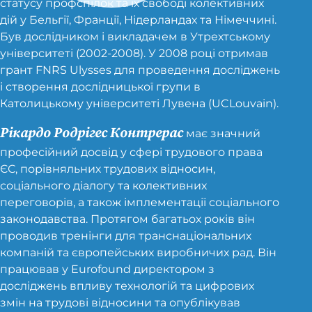
статусу профспілок та їх свободі колективних
дій у Бельгії, Франції, Нідерландах та Німеччині.
Був дослідником і викладачем в Утрехтському
університеті (2002-2008). У 2008 році отримав
грант FNRS Ulysses для проведення досліджень
і створення дослідницької групи в
Католицькому університеті Лувена (UCLouvain).
Рікардо Родрігес Контрерас
має значний
професійний досвід у сфері трудового права
ЄС, порівняльних трудових відносин,
соціального діалогу та колективних
переговорів, а також імплементації соціального
законодавства. Протягом багатьох років він
проводив тренінги для транснаціональних
компаній та європейських виробничих рад. Він
працював у Eurofound директором з
досліджень впливу технологій та цифрових
змін на трудові відносини та опублікував