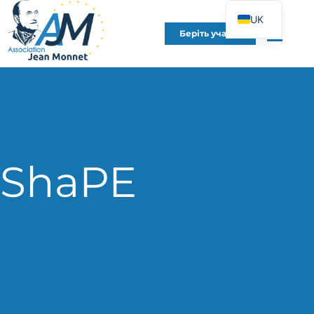
UK
Беріть участь
FR
EN
DE
ES
IT
PT
ShaPE
PL