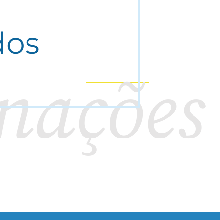
dos
nações