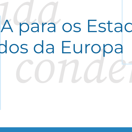
ida
A para os Esta
dos da Europa
conde