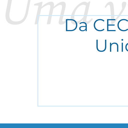
Uma v
Da CEC
Uni