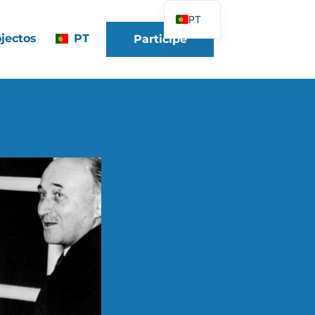
PT
jectos
PT
Participe
FR
EN
DE
ES
IT
PL
UK