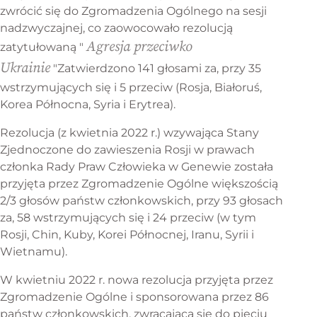
zwrócić się do Zgromadzenia Ogólnego na sesji
nadzwyczajnej, co zaowocowało rezolucją
Agresja przeciwko
zatytułowaną "
Ukrainie
"Zatwierdzono 141 głosami za, przy 35
wstrzymujących się i 5 przeciw (Rosja, Białoruś,
Korea Północna, Syria i Erytrea).
Rezolucja (z kwietnia 2022 r.) wzywająca Stany
Zjednoczone do zawieszenia Rosji w prawach
członka Rady Praw Człowieka w Genewie została
przyjęta przez Zgromadzenie Ogólne większością
2/3 głosów państw członkowskich, przy 93 głosach
za, 58 wstrzymujących się i 24 przeciw (w tym
Rosji, Chin, Kuby, Korei Północnej, Iranu, Syrii i
Wietnamu).
W kwietniu 2022 r. nowa rezolucja przyjęta przez
Zgromadzenie Ogólne i sponsorowana przez 86
państw członkowskich, zwracająca się do pięciu