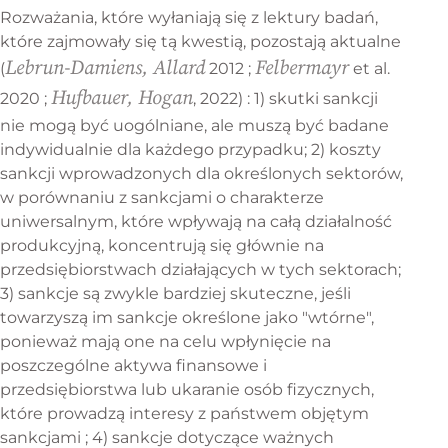
Rozważania, które wyłaniają się z lektury badań,
które zajmowały się tą kwestią, pozostają aktualne
Lebrun-Damiens, Allard
Felbermayr
(
2012 ;
et al.
Hufbauer, Hogan
2020 ;
, 2022) : 1) skutki sankcji
nie mogą być uogólniane, ale muszą być badane
indywidualnie dla każdego przypadku; 2) koszty
sankcji wprowadzonych dla określonych sektorów,
w porównaniu z sankcjami o charakterze
uniwersalnym, które wpływają na całą działalność
produkcyjną, koncentrują się głównie na
przedsiębiorstwach działających w tych sektorach;
3) sankcje są zwykle bardziej skuteczne, jeśli
Międzynarodowe
towarzyszą im sankcje określone jako "wtórne",
ponieważ mają one na celu wpłynięcie na
wyzwania stojące przed
poszczególne aktywa finansowe i
Unią Europejską
przedsiębiorstwa lub ukaranie osób fizycznych,
które prowadzą interesy z państwem objętym
sankcjami ; 4) sankcje dotyczące ważnych