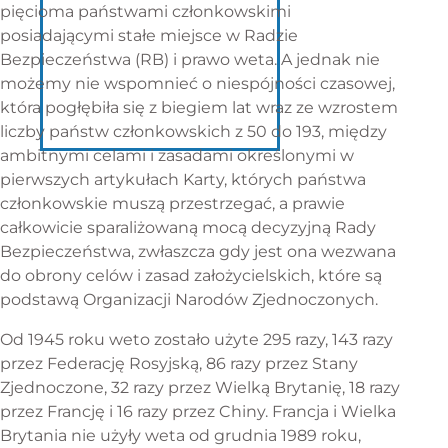
pięcioma państwami członkowskimi
posiadającymi stałe miejsce w Radzie
Bezpieczeństwa (RB) i prawo weta. A jednak nie
możemy nie wspomnieć o niespójności czasowej,
która pogłębiła się z biegiem lat wraz ze wzrostem
liczby państw członkowskich z 50 do 193, między
ambitnymi celami i zasadami określonymi w
pierwszych artykułach Karty, których państwa
członkowskie muszą przestrzegać, a prawie
całkowicie sparaliżowaną mocą decyzyjną Rady
Bezpieczeństwa, zwłaszcza gdy jest ona wezwana
do obrony celów i zasad założycielskich, które są
podstawą Organizacji Narodów Zjednoczonych.
Od 1945 roku weto zostało użyte 295 razy, 143 razy
przez Federację Rosyjską, 86 razy przez Stany
Zjednoczone, 32 razy przez Wielką Brytanię, 18 razy
przez Francję i 16 razy przez Chiny. Francja i Wielka
Brytania nie użyły weta od grudnia 1989 roku,