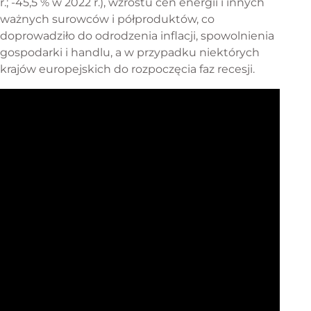
r.; -45,5 % w 2022 r.), wzrostu cen energii i innych
ważnych surowców i półproduktów, co
doprowadziło do odrodzenia inflacji, spowolnienia
gospodarki i handlu, a w przypadku niektórych
krajów europejskich do rozpoczęcia faz recesji.