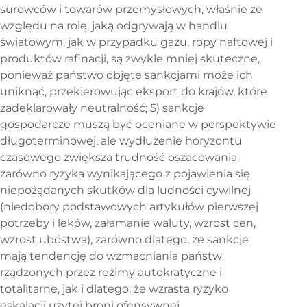
surowców i towarów przemysłowych, właśnie ze
względu na rolę, jaką odgrywają w handlu
światowym, jak w przypadku gazu, ropy naftowej i
produktów rafinacji, są zwykle mniej skuteczne,
ponieważ państwo objęte sankcjami może ich
uniknąć, przekierowując eksport do krajów, które
zadeklarowały neutralność; 5) sankcje
gospodarcze muszą być oceniane w perspektywie
długoterminowej, ale wydłużenie horyzontu
czasowego zwiększa trudność oszacowania
zarówno ryzyka wynikającego z pojawienia się
niepożądanych skutków dla ludności cywilnej
(niedobory podstawowych artykułów pierwszej
potrzeby i leków, załamanie waluty, wzrost cen,
wzrost ubóstwa), zarówno dlatego, że sankcje
mają tendencję do wzmacniania państw
rządzonych przez reżimy autokratyczne i
totalitarne, jak i dlatego, że wzrasta ryzyko
eskalacji użytej broni ofensywnej.