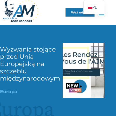
PL
Weź udział
FR
EN
DE
ES
Wyzwania stojące
IT
przed Unią
PT
Europejską na
UK
szczeblu
międzynarodowym
Europa
Europa