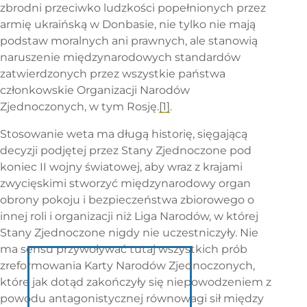
zbrodni przeciwko ludzkości popełnionych przez
armię ukraińską w Donbasie, nie tylko nie mają
podstaw moralnych ani prawnych, ale stanowią
naruszenie międzynarodowych standardów
zatwierdzonych przez wszystkie państwa
członkowskie Organizacji Narodów
Zjednoczonych, w tym Rosję.
[1]
.
Stosowanie weta ma długą historię, sięgającą
decyzji podjętej przez Stany Zjednoczone pod
koniec II wojny światowej, aby wraz z krajami
zwycięskimi stworzyć międzynarodowy organ
obrony pokoju i bezpieczeństwa zbiorowego o
innej roli i organizacji niż Liga Narodów, w której
Stany Zjednoczone nigdy nie uczestniczyły. Nie
ma sensu przywoływać tutaj wszystkich prób
zreformowania Karty Narodów Zjednoczonych,
które jak dotąd zakończyły się niepowodzeniem z
powodu antagonistycznej równowagi sił między