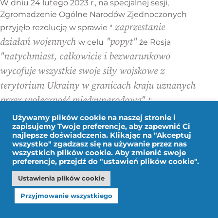
W dniu 24 lutego 2023 r., na specjalnej sesji,
Zgromadzenie Ogólne Narodów Zjednoczonych
zaprzestanie
przyjęło rezolucję w sprawie "
działań wojennych
"popyt"
w celu
że Rosja
"natychmiast, całkowicie i bezwarunkowo
wycofuje wszystkie swoje siły wojskowe z
terytorium Ukrainy w granicach kraju uznanych
przez społeczność międzynarodową".
".
Głosowanie było zgodne z poprzednimi
Używamy plików cookie na naszej stronie i
rezolucjami ONZ, przy 141 głosach za, 32
zapisujemy Twoje preferencje, aby zapewnić Ci
najlepsze doświadczenia. Klikając na "Akceptuj
wstrzymujących się i 7 przeciw (Rosja, Białoruś,
wszystko" zgadzasz się na używanie przez nas
Syria, Korea Północna, Mali, Nikaragua i Erytrea).
wszystkich plików cookie. Aby zmienić swoje
preferencje, przejdź do "ustawień plików cookie".
Konflikt na Ukrainie doprowadził do ponownego
Ustawienia plików cookie
otwarcia debaty na temat stosowania weta, ale w
świetle krótko opisanej tutaj sytuacji i biorąc pod
Przyjmowanie wszystkiego
uwagę, że krótkoterminowa reforma Karty jest
mało prawdopodobna, możliwość uzyskania