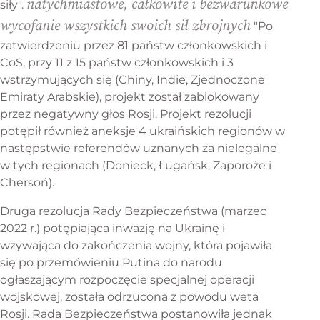
natychmiastowe, całkowite i bezwarunkowe
siły".
wycofanie wszystkich swoich sił zbrojnych
"Po
zatwierdzeniu przez 81 państw członkowskich i
CoS, przy 11 z 15 państw członkowskich i 3
wstrzymujących się (Chiny, Indie, Zjednoczone
Emiraty Arabskie), projekt został zablokowany
przez negatywny głos Rosji. Projekt rezolucji
potępił również aneksje 4 ukraińskich regionów w
następstwie referendów uznanych za nielegalne
w tych regionach (Donieck, Ługańsk, Zaporoże i
Chersoń).
Druga rezolucja Rady Bezpieczeństwa (marzec
2022 r.) potępiająca inwazję na Ukrainę i
wzywająca do zakończenia wojny, która pojawiła
się po przemówieniu Putina do narodu
ogłaszającym rozpoczęcie specjalnej operacji
wojskowej, została odrzucona z powodu weta
Rosji. Rada Bezpieczeństwa postanowiła jednak