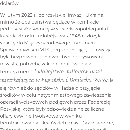
dolarów.
W lutym 2022 r., po rosyjskiej inwazji, Ukraina,
mimo że oba państwa będące w konflikcie
podpisały Konwencję w sprawie zapobiegania i
karania zbrodni ludobójstwa z 1948 r., złożyła
skargę do Międzynarodowego Trybunału
Sprawiedliwości (MTS), argumentując, że inwazja
była bezprawna, ponieważ była motywowana
rosyjską potrzebą zakończenia "wojny z
ludobójstwo milionów ludzi
terroryzmem".
mieszkających w Ługańsku i Doniecku
"Zwróciła
się również do sędziów w Hadze o przyjęcie
środków w celu natychmiastowego zawieszenia
operacji wojskowych podjętych przez Federację
Rosyjską, które były odpowiedzialne za liczne
ofiary cywilne i wojskowe w wyniku
bombardowania ukraińskich miast. Jak wiadomo,
Trybunał uwzględnił apelację Ukrainy, odrzucił