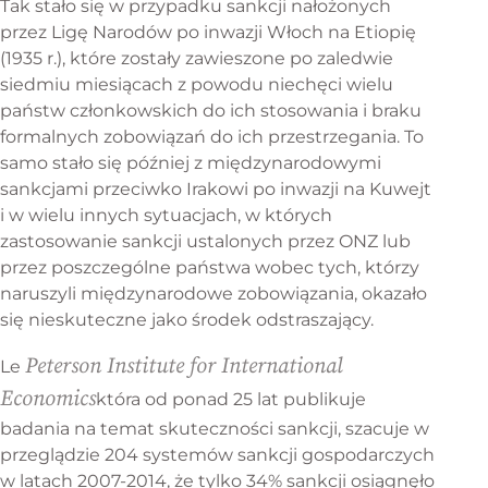
Tak stało się w przypadku sankcji nałożonych
przez Ligę Narodów po inwazji Włoch na Etiopię
(1935 r.), które zostały zawieszone po zaledwie
siedmiu miesiącach z powodu niechęci wielu
państw członkowskich do ich stosowania i braku
formalnych zobowiązań do ich przestrzegania. To
samo stało się później z międzynarodowymi
sankcjami przeciwko Irakowi po inwazji na Kuwejt
i w wielu innych sytuacjach, w których
zastosowanie sankcji ustalonych przez ONZ lub
przez poszczególne państwa wobec tych, którzy
naruszyli międzynarodowe zobowiązania, okazało
się nieskuteczne jako środek odstraszający.
Peterson Institute for International
Le
Economics
która od ponad 25 lat publikuje
badania na temat skuteczności sankcji, szacuje w
przeglądzie 204 systemów sankcji gospodarczych
w latach 2007-2014, że tylko 34% sankcji osiągnęło