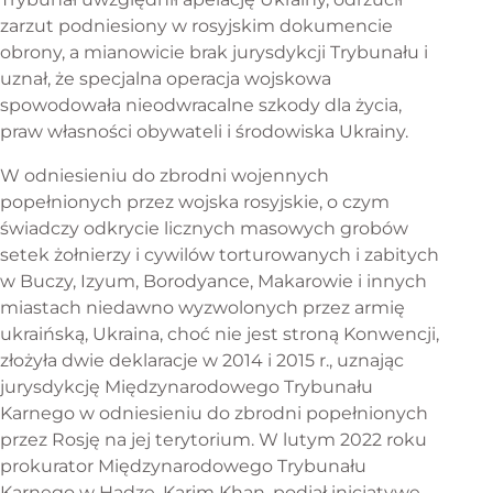
zarzut podniesiony w rosyjskim dokumencie
obrony, a mianowicie brak jurysdykcji Trybunału i
uznał, że specjalna operacja wojskowa
spowodowała nieodwracalne szkody dla życia,
praw własności obywateli i środowiska Ukrainy.
W odniesieniu do zbrodni wojennych
popełnionych przez wojska rosyjskie, o czym
świadczy odkrycie licznych masowych grobów
setek żołnierzy i cywilów torturowanych i zabitych
w Buczy, Izyum, Borodyance, Makarowie i innych
miastach niedawno wyzwolonych przez armię
ukraińską, Ukraina, choć nie jest stroną Konwencji,
złożyła dwie deklaracje w 2014 i 2015 r., uznając
jurysdykcję Międzynarodowego Trybunału
Karnego w odniesieniu do zbrodni popełnionych
przez Rosję na jej terytorium. W lutym 2022 roku
prokurator Międzynarodowego Trybunału
Karnego w Hadze, Karim Khan, podjął inicjatywę