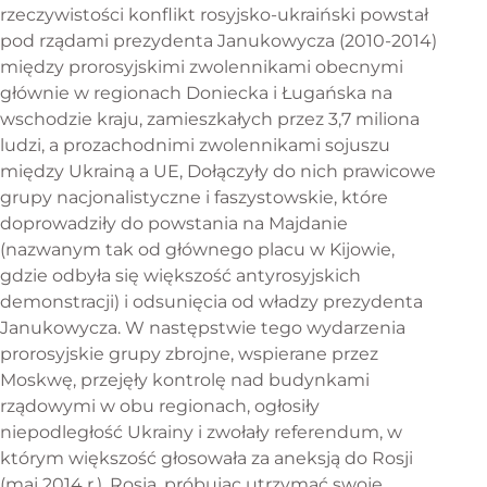
rzeczywistości konflikt rosyjsko-ukraiński powstał
pod rządami prezydenta Janukowycza (2010-2014)
między prorosyjskimi zwolennikami obecnymi
głównie w regionach Doniecka i Ługańska na
wschodzie kraju, zamieszkałych przez 3,7 miliona
ludzi, a prozachodnimi zwolennikami sojuszu
między Ukrainą a UE, Dołączyły do nich prawicowe
grupy nacjonalistyczne i faszystowskie, które
doprowadziły do powstania na Majdanie
(nazwanym tak od głównego placu w Kijowie,
gdzie odbyła się większość antyrosyjskich
demonstracji) i odsunięcia od władzy prezydenta
Janukowycza. W następstwie tego wydarzenia
prorosyjskie grupy zbrojne, wspierane przez
Moskwę, przejęły kontrolę nad budynkami
rządowymi w obu regionach, ogłosiły
niepodległość Ukrainy i zwołały referendum, w
którym większość głosowała za aneksją do Rosji
(maj 2014 r.). Rosja, próbując utrzymać swoje