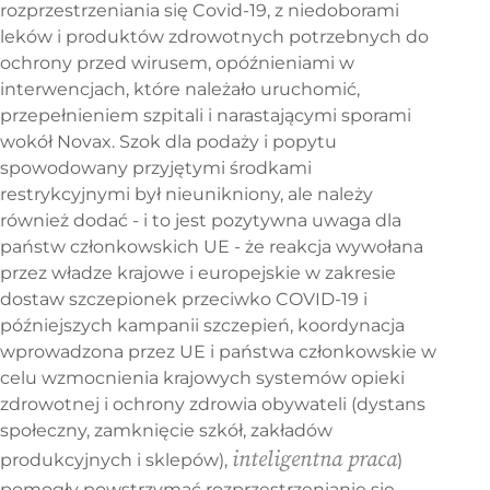
rozprzestrzeniania się Covid-19, z niedoborami
leków i produktów zdrowotnych potrzebnych do
ochrony przed wirusem, opóźnieniami w
interwencjach, które należało uruchomić,
przepełnieniem szpitali i narastającymi sporami
wokół Novax. Szok dla podaży i popytu
spowodowany przyjętymi środkami
restrykcyjnymi był nieunikniony, ale należy
również dodać - i to jest pozytywna uwaga dla
państw członkowskich UE - że reakcja wywołana
przez władze krajowe i europejskie w zakresie
dostaw szczepionek przeciwko COVID-19 i
późniejszych kampanii szczepień, koordynacja
wprowadzona przez UE i państwa członkowskie w
celu wzmocnienia krajowych systemów opieki
zdrowotnej i ochrony zdrowia obywateli (dystans
społeczny, zamknięcie szkół, zakładów
inteligentna praca
produkcyjnych i sklepów),
)
pomogły powstrzymać rozprzestrzenianie się