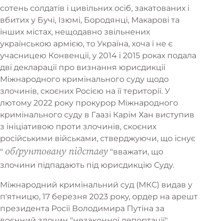
сотень солдатів і цивільних осіб, закатованих і
вбитих у Бучі, Ізюмі, Бородянці, Макарові та
інших містах, нещодавно звільнених
українською армією, то Україна, хоча і не є
учасницею Конвенції, у 2014 і 2015 роках подала
дві декларації про визнання юрисдикції
Міжнародного кримінального суду щодо
злочинів, скоєних Росією на її території. У
лютому 2022 року прокурор Міжнародного
кримінального суду в Гаазі Карім Хан виступив
з ініціативою проти злочинів, скоєних
російськими військами, стверджуючи, що існує
обґрунтовану підставу
"
"вважати, що
злочини підпадають під юрисдикцію Суду.
Міжнародний кримінальний суд (МКС) видав у
п'ятницю, 17 березня 2023 року, ордер на арешт
президента Росії Володимира Путіна за
воєнний злочин "незаконної депортації"