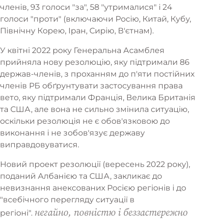
членів, 93 голоси "за", 58 "утрималися" і 24
голоси "проти" (включаючи Росію, Китай, Кубу,
Північну Корею, Іран, Сирію, В'єтнам).
У квітні 2022 року Генеральна Асамблея
прийняла нову резолюцію, яку підтримали 86
держав-членів, з проханням до п'яти постійних
членів РБ обґрунтувати застосування права
вето, яку підтримали Франція, Велика Британія
та США, але вона не сильно змінила ситуацію,
оскільки резолюція не є обов'язковою до
виконання і не зобов'язує державу
виправдовуватися.
Новий проект резолюції (вересень 2022 року),
поданий Албанією та США, закликає до
невизнання анексованих Росією регіонів і до
"всебічного перегляду ситуації в
негайно, повністю і беззастережно
регіоні".