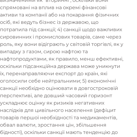
визначеними як "вторинні", оскільки вони
спрямовані на вплив на окремі фінансові
активи та компанії або на покарання фізичних
осіб, які ведуть бізнес із державою, що
потрапила під санкції; 4) санкції щодо важливих
сировинних і промислових товарів, саме через
роль, яку вони відіграють у світовій торгівлі, як у
випадку з газом, сирою нафтою та
нафтопродуктами, як правило, менш ефективні,
оскільки підсанкційна держава може уникнути
їх, перенаправляючи експорт до країн, які
оголосили себе нейтральними; 5) економічні
санкції необхідно оцінювати в довгостроковій
перспективі, але довший часовий горизонт
ускладнює оцінку як ризиків негативних
наслідків для цивільного населення (дефіцит
товарів першої необхідності та медикаментів,
обвал валюти, зростання цін, збільшення
бідності), оскільки санкції мають тенденцію до