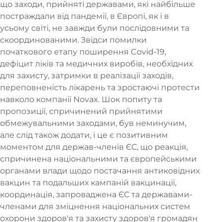
що заходи, прийняті державами, які найбільше
постраждали від пандемії, в Європі, як і в
усьому світі, не завжди були послідовними та
скоординованими. Звідси помилки
початкового етапу поширення Covid-19,
дефіцит ліків та медичних виробів, необхідних
для захисту, затримки в реалізації заходів,
переповненість лікарень та зростаючі протести
навколо компанії Novax. Шок попиту та
пропозиції, спричинений прийнятими
обмежувальними заходами, був неминучим,
але слід також додати, і це є позитивним
моментом для держав-членів ЄС, що реакція,
спричинена національними та європейськими
органами влади щодо постачання антиковідних
вакцин та подальших кампаній вакцинації,
координація, запроваджена ЄС та державами-
членами для зміцнення національних систем
охорони здоров'я та захисту здоров'я громадян