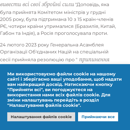
вивести всі свої збройні сили
"Доповідь, яка
була прийнята Комітетом міністрів у грудні
2005 року, була підтримана 10 з 15 країн-членів
РЄ, чотири країни утрималися (Бразилія, Китай,
Габон та Індія), а Росія проголосувала проти.
24 лютого 2023 року Генеральна Асамблея
Організації Об'єднаних Націй на спеціальній
припинення
сесії прийняла резолюцію про "
бойових дій".
"вимагати"
і спрямована на
що
Ми використовуємо файли cookie на нашому
"негайно, повністю і беззастережно
Росія
сайті і зберігаємо ваші уподобання, щоб надати
вам найкращий досвід. Натискаючи кнопку
вивести всі свої збройні сили з території
"Прийняти всі", ви погоджуєтеся на
України в межах міжнародно визнаних
використання нами всіх файлів cookie. Для
зміни налаштувань перейдіть в розділ
кордонів країни
". Голосування відповідно до
"Налаштування файлів cookie".
попередніх резолюцій ООН, 141 голос "за", 32
Налаштування файлів cookie
Приймаючи все
"утрималися", 7 "проти" (Росія, Білорусь, Сирія,
Північна Корея, Малі, Нікарагуа та Еритрея).