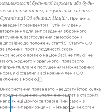
незалежності будь-якої держави або будь-
яким іншим чином, несумісним з цілями
Організації Об'єднаних Націй
" . Причини,
наведені президентом Путіним у день
вторгнення для виправдання збройного
втручання, застосування самооборони
відповідно до положень статті 51 Статуту ООН
за злочини проти людяності, скоєні
українською армією на Донбасі, не тільки не
мають жодного морального і правового
підґрунтя, але й є порушенням міжнародних
норм, які схвалили всі країни-члени ООН,
включно з Росією.
[1]
.
Використання права вето має довгу історію, яка
передує рішенню Сполучених Штатів створити
наприкінці Другої світової війни разом з
країнами-переможцями міжнародний орган