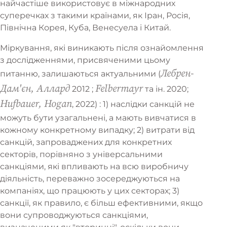
найчастіше використовує в міжнародних
суперечках з такими країнами, як Іран, Росія,
Північна Корея, Куба, Венесуела і Китай.
Міркування, які виникають після ознайомлення
з дослідженнями, присвяченими цьому
Лебрен-
питанню, залишаються актуальними (
Дам'єн, Аллард
Felbermayr
2012 ;
та ін. 2020;
Hufbauer, Hogan
, 2022) : 1) наслідки санкцій не
можуть бути узагальнені, а мають вивчатися в
кожному конкретному випадку; 2) витрати від
санкцій, запроваджених для конкретних
Виклики Європейського
секторів, порівняно з універсальними
санкціями, які впливають на всю виробничу
Союзу на міжнародному
діяльність, переважно зосереджуються на
рівні
компаніях, що працюють у цих секторах; 3)
санкції, як правило, є більш ефективними, якщо
вони супроводжуються санкціями,