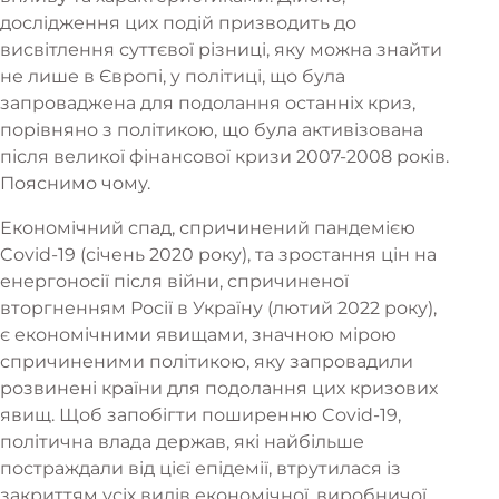
дослідження цих подій призводить до
висвітлення суттєвої різниці, яку можна знайти
не лише в Європі, у політиці, що була
запроваджена для подолання останніх криз,
порівняно з політикою, що була активізована
після великої фінансової кризи 2007-2008 років.
Пояснимо чому.
Економічний спад, спричинений пандемією
Covid-19 (січень 2020 року), та зростання цін на
енергоносії після війни, спричиненої
вторгненням Росії в Україну (лютий 2022 року),
є економічними явищами, значною мірою
спричиненими політикою, яку запровадили
розвинені країни для подолання цих кризових
явищ. Щоб запобігти поширенню Covid-19,
політична влада держав, які найбільше
постраждали від цієї епідемії, втрутилася із
закриттям усіх видів економічної, виробничої,