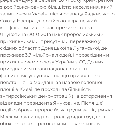
референдуму в березні 2014 року Крим, регіон
з російськомовною більшістю населення, який
залишився в Україні після розпаду Радянського
Союзу. Насправді російсько-український
конфлікт виник під час президентства
Януковича (2010-2014) між проросійськими
прихильниками, присутніми переважно у
східних областях Донецької та Луганської, де
проживає 3,7 мільйона людей, і прозахідними
прихильниками союзу України з ЄС, До них
приєдналися праві націоналістичні і
фашистські угруповання, що призвело до
повстання на Майдані (за назвою головної
площі в Києві, де проходила більшість
антиросійських демонстрацій) і відсторонення
від влади президента Януковича. Після цієї
події озброєні проросійські групи за підтримки
Москви взяли під контроль урядові будівлі в
обох регіонах, проголосили незалежність