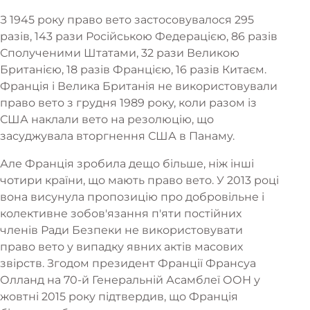
З 1945 року право вето застосовувалося 295
разів, 143 рази Російською Федерацією, 86 разів
Сполученими Штатами, 32 рази Великою
Британією, 18 разів Францією, 16 разів Китаєм.
Франція і Велика Британія не використовували
право вето з грудня 1989 року, коли разом із
США наклали вето на резолюцію, що
засуджувала вторгнення США в Панаму.
Але Франція зробила дещо більше, ніж інші
чотири країни, що мають право вето. У 2013 році
вона висунула пропозицію про добровільне і
колективне зобов'язання п'яти постійних
членів Ради Безпеки не використовувати
право вето у випадку явних актів масових
звірств. Згодом президент Франції Франсуа
Олланд на 70-й Генеральній Асамблеї ООН у
жовтні 2015 року підтвердив, що Франція