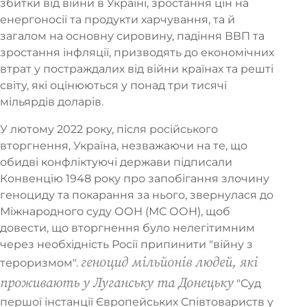
збитки від війни в Україні, зростання цін на
енергоносії та продукти харчування, та й
загалом на основну сировину, падіння ВВП та
зростання інфляції, призводять до економічних
втрат у постраждалих від війни країнах та решті
світу, які оцінюються у понад три тисячі
мільярдів доларів.
У лютому 2022 року, після російського
вторгнення, Україна, незважаючи на те, що
обидві конфліктуючі держави підписали
Конвенцію 1948 року про запобігання злочину
геноциду та покарання за нього, звернулася до
Міжнародного суду ООН (МС ООН), щоб
довести, що вторгнення було нелегітимним
через необхідність Росії припинити "війну з
геноцид мільйонів людей, які
тероризмом".
проживають у Луганську та Донецьку
"Суд
першої інстанції Європейських Співтовариств у