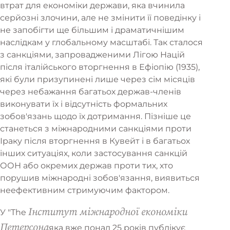
втрат для економіки держави, яка вчинила
серйозні злочини, але не змінити її поведінку і
не запобігти ще більшим і драматичнішим
наслідкам у глобальному масштабі. Так сталося
з санкціями, запровадженими Лігою Націй
після італійського вторгнення в Ефіопію (1935),
які були призупинені лише через сім місяців
через небажання багатьох держав-членів
виконувати їх і відсутність формальних
зобов'язань щодо їх дотримання. Пізніше це
станеться з міжнародними санкціями проти
Іраку після вторгнення в Кувейт і в багатьох
інших ситуаціях, коли застосування санкцій
ООН або окремих держав проти тих, хто
порушив міжнародні зобов'язання, виявиться
неефективним стримуючим фактором.
Інститут міжнародної економіки
У "The
Петерсона
яка вже понад 25 років публікує