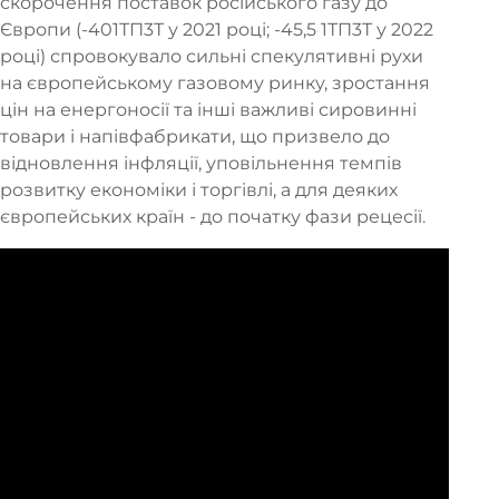
скорочення поставок російського газу до
Європи (-401ТП3Т у 2021 році; -45,5 1ТП3Т у 2022
році) спровокувало сильні спекулятивні рухи
на європейському газовому ринку, зростання
цін на енергоносії та інші важливі сировинні
товари і напівфабрикати, що призвело до
відновлення інфляції, уповільнення темпів
розвитку економіки і торгівлі, а для деяких
європейських країн - до початку фази рецесії.