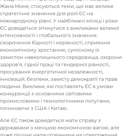
Жана Моне, стосуються теми, що має велике
стратегічне значення для ролі ЄС на
міжнародному рівні. У найближчі місяці і роки
ЄС доведеться зіткнутися з викликами великої
інтенсивності і глобального значення:
скорочення бідності і нерівності, сприяння
економічному зростанню, сумісному із
захистом навколишнього середовища, охорони
здоров'я, гідної праці та гендерної рівності,
просування енергетичної незалежності,
інновацій, безпеки, захисту демократії та прав
людини. Виклики, які поставлять ЄС в умови
конкуренції з основними світовими
промисловими і технологічними потугами,
починаючи з США і Китаю.
Але ЄС також доведеться мати справу з
державами з меншою економічною вагою, але
дуже рішуче налаштованими на утвердження