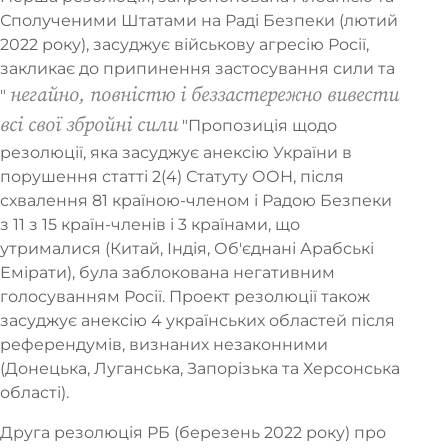
Сполученими Штатами на Раді Безпеки (лютий
2022 року), засуджує військову агресію Росії,
закликає до припинення застосування сили та
негайно, повністю і беззастережно вивести
"
всі свої збройні сили
"Пропозиція щодо
резолюції, яка засуджує анексію України в
порушення статті 2(4) Статуту ООН, після
схвалення 81 країною-членом і Радою Безпеки
з 11 з 15 країн-членів і 3 країнами, що
утрималися (Китай, Індія, Об'єднані Арабські
Емірати), була заблокована негативним
голосуванням Росії. Проект резолюції також
засуджує анексію 4 українських областей після
референдумів, визнаних незаконними
(Донецька, Луганська, Запорізька та Херсонська
області).
Друга резолюція РБ (березень 2022 року) про