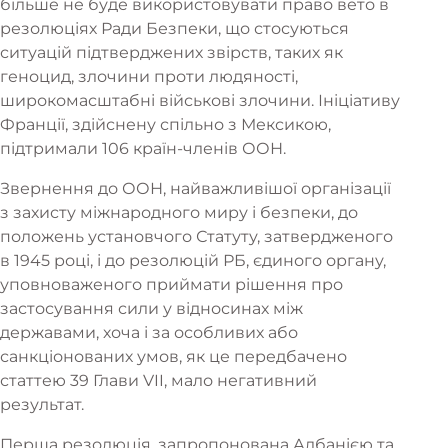
більше не буде використовувати право вето в
резолюціях Ради Безпеки, що стосуються
ситуацій підтверджених звірств, таких як
геноцид, злочини проти людяності,
широкомасштабні військові злочини. Ініціативу
Франції, здійснену спільно з Мексикою,
підтримали 106 країн-членів ООН.
Звернення до ООН, найважливішої організації
з захисту міжнародного миру і безпеки, до
положень установчого Статуту, затвердженого
в 1945 році, і до резолюцій РБ, єдиного органу,
уповноваженого приймати рішення про
застосування сили у відносинах між
державами, хоча і за особливих або
санкціонованих умов, як це передбачено
статтею 39 Глави VII, мало негативний
результат.
Перша резолюція, запропонована Албанією та