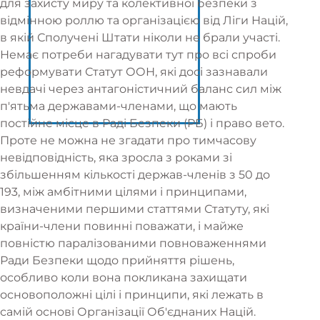
для захисту миру та колективної безпеки з
відмінною роллю та організацією від Ліги Націй,
в якій Сполучені Штати ніколи не брали участі.
Немає потреби нагадувати тут про всі спроби
реформувати Статут ООН, які досі зазнавали
невдачі через антагоністичний баланс сил між
п'ятьма державами-членами, що мають
постійне місце в Раді Безпеки (РБ) і право вето.
Проте не можна не згадати про тимчасову
невідповідність, яка зросла з роками зі
збільшенням кількості держав-членів з 50 до
193, між амбітними цілями і принципами,
визначеними першими статтями Статуту, які
країни-члени повинні поважати, і майже
повністю паралізованими повноваженнями
Ради Безпеки щодо прийняття рішень,
особливо коли вона покликана захищати
основоположні цілі і принципи, які лежать в
самій основі Організації Об'єднаних Націй.