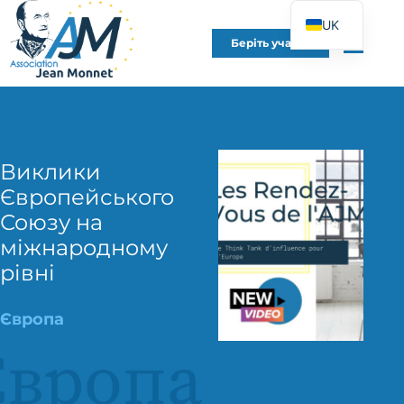
UK
Беріть участь
FR
EN
DE
ES
Виклики
IT
Європейського
PT
Союзу на
PL
міжнародному
рівні
Європа
Європа