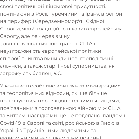
своєї політичної і військової присутності,
починаючи з Росії, Туреччини та Ірану, в регіоні
на периферії Середземномор'я і Східної
Європи, який традиційно цікавив європейську
Європу, але де через зміну
зовнішньополітичної стратегії США і
неузгодженість європейської політики
співробітництва виникли нові геополітичні
альянси, а також старі і нові суперництва, які
загрожують безпеці ЄС.
У контексті особливо критичних міжнародних
та геополітичних відносин, які ще більше
погіршуються протекціоністськими явищами,
пов'язаними з торговельною війною між США
та Китаєм, наслідками ще не подоланої пандемії
Covid-19 в Європі та світі, російською війною в
Україні з її руйнівними людськими та
економічними наслідками, ми повинні