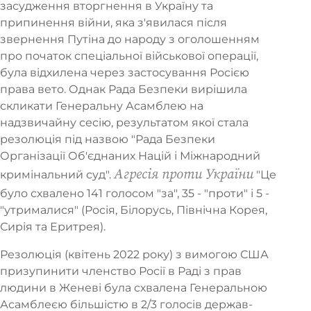
засудження вторгнення в Україну та
припинення війни, яка з'явилася після
звернення Путіна до народу з оголошенням
про початок спеціальної військової операції,
була відхилена через застосування Росією
права вето. Однак Рада Безпеки вирішила
скликати Генеральну Асамблею на
надзвичайну сесію, результатом якої стала
резолюція під назвою "Рада Безпеки
Організації Об'єднаних Націй і Міжнародний
Агресія проти України
кримінальний суд".
"Це
було схвалено 141 голосом "за", 35 - "проти" і 5 -
"утрималися" (Росія, Білорусь, Північна Корея,
Сирія та Еритрея).
Резолюція (квітень 2022 року) з вимогою США
призупинити членство Росії в Раді з прав
людини в Женеві була схвалена Генеральною
Асамблеєю більшістю в 2/3 голосів держав-