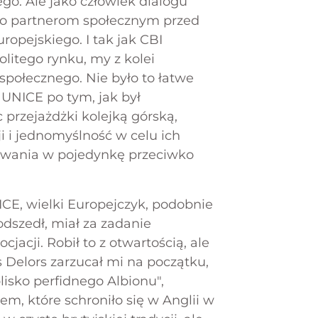
ego. Ale jako człowiek dialogu
two partnerom społecznym przed
opejskiego. I tak jak CBI
litego rynku, my z kolei
społecznego. Nie było to łatwe
UNICE po tym, jak był
przejażdżki kolejką górską,
i i jednomyślność w celu ich
kowania w pojedynkę przeciwko
CE, wielki Europejczyk, podobnie
odszedł, miał za zadanie
acji. Robił to z otwartością, ale
 Delors zarzucał mi na początku,
blisko perfidnego Albionu",
em, które schroniło się w Anglii w