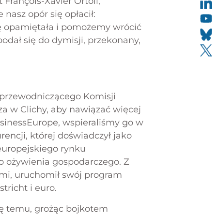
François-Xavier Ortoli,
nasz opór się opłacił:
ię opamiętała i pomożemy wrócić
dał się do dymisji, przekonany,
 przewodniczącego Komisji
sza w Clichy, aby nawiązać więcej
inessEurope, wspieraliśmy go w
Jacques'a
rencji, której doświadczył jako
europejskiego rynku
 ożywienia gospodarczego. Z
ymi, uruchomił swój program
tricht i euro.
się temu, grożąc bojkotem