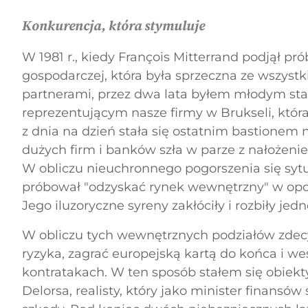
Konkurencja, która stymuluje
W 1981 r., kiedy François Mitterrand podjął p
gospodarczej, która była sprzeczna ze wszyst
partnerami, przez dwa lata byłem młodym s
reprezentującym nasze firmy w Brukseli, która
z dnia na dzień stała się ostatnim bastionem 
dużych firm i banków szła w parze z nałożenie
W obliczu nieuchronnego pogorszenia się syt
próbował "odzyskać rynek wewnętrzny" w opo
Jego iluzoryczne syreny zakłóciły i rozbiły je
W obliczu tych wewnętrznych podziałów zdec
ryzyka, zagrać europejską kartą do końca i we
kontratakach. W ten sposób stałem się obiek
Delorsa, realisty, który jako minister finansów 