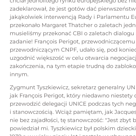
chciał jednolitego rynku europejskiego bez ni
zadeklarował, że jest gotów dać pierwszeńs
jakąkolwiek interwencją Rady i Parlamentu Eur
przekonało Margaret Thatcher o zaletach jedno
musieliśmy przekonać CBI o zaletach dialogu 
zadanie! François Perigot, przewodniczącemu 
przewodniczącym CNPF, udało się, pod koniec 
uzgodnić większość w celu otwarcia negocjacj
zakończenia, na tym etapie trudną do zablo
innym.
Zygmunt Tyszkiewicz, sekretarz generalny UNI
jak François Perigot, który niedawno niestety 
przewodzić delegacji UNICE podczas tych negocj
i stanowczością. Wciąż pamiętam, jak Jacques
nie bez zajadłości, tę stanowczość: "Jest zbyt 
powiedział mi. Tyszkiewicz był polskim dziecki