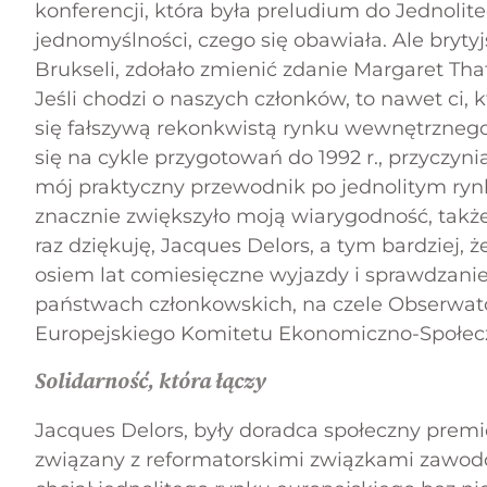
konferencji, która była preludium do Jednolit
jednomyślności, czego się obawiała. Ale brytyj
Brukseli, zdołało zmienić zdanie Margaret Tha
Jeśli chodzi o naszych członków, to nawet ci, 
się fałszywą rekonkwistą rynku wewnętrznego
się na cykle przygotowań do 1992 r., przyczyn
mój praktyczny przewodnik po jednolitym rynku
znacznie zwiększyło moją wiarygodność, tak
raz dziękuję, Jacques Delors, a tym bardziej, 
osiem lat comiesięczne wyjazdy i sprawdzani
państwach członkowskich, na czele Obserwat
Europejskiego Komitetu Ekonomiczno-Społec
Solidarność, która łączy
Jacques Delors, były doradca społeczny premi
związany z reformatorskimi związkami zawodo