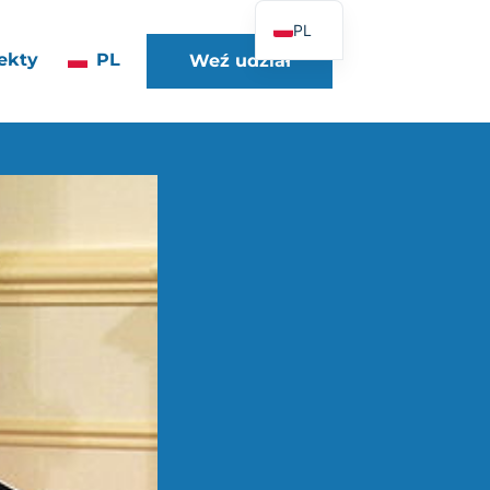
PL
ekty
PL
Weź udział
FR
EN
DE
ES
IT
PT
UK