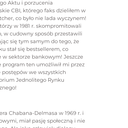
ego Aktu i porzucenia
skie CBI, którego faks dzieliłem w
tcher, co było nie lada wyczynem!
którzy w 1981 r. skompromitowali
, w cudowny sposób przestawili
iając się tym samym do tego, że
 stał się bestsellerem, co
że w sektorze bankowym! Jeszcze
że program ten umożliwił mi przez
e postępów we wszystkich
orium Jednolitego Rynku
znego!
era Chabana-Delmasa w 1969 r. i
wymi, miał pasję społeczną i nie