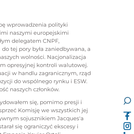
róbę wprowadzenia polityki
kimi naszymi europejskimi
tałym delegatem CNPF,
 do tej pory była zaniedbywana, a
naszych wolności. Nacjonalizacja
m opresyjnej kontroli walutowej.
uacji w handlu zagranicznym, rząd
zycji do wspólnego rynku i ESW.
dność naszych członków.
ydowałem się, pomimo presji i
sprzeć Komisję we wszystkich jej
tywnym sojusznikiem Jacques'a
starał się ograniczyć ekscesy i