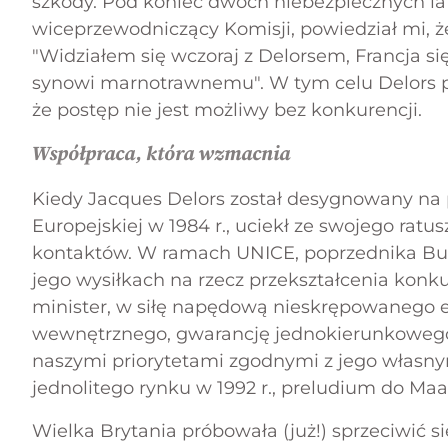
szkody. Pod koniec dwóch niebezpiecznych lat 
wiceprzewodniczący Komisji, powiedział mi, że 
"Widziałem się wczoraj z Delorsem, Francja s
synowi marnotrawnemu". W tym celu Delors po
że postęp nie jest możliwy bez konkurencji.
Współpraca, która wzmacnia
Kiedy Jacques Delors został desygnowany na
Europejskiej w 1984 r., uciekł ze swojego ratu
przez członków AJM
kontaktów. W ramach UNICE, poprzednika Bus
Hołd dla 
jego wysiłkach na rzecz przekształcenia konku
minister, w siłę napędową nieskrępowanego 
wewnętrznego, gwarancję jednokierunkowego
Delorsa
naszymi priorytetami zgodnymi z jego własn
jednolitego rynku w 1992 r., preludium do Maas
Wielka Brytania próbowała (już!) sprzeciwić 