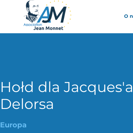
O n
Hołd dla Jacques'
Delorsa
Europa