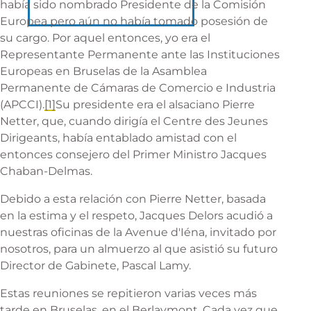
había sido nombrado Presidente de la Comisión
Europea pero aún no había tomado posesión de
por miembros de la AJM
su cargo. Por aquel entonces, yo era el
Representante Permanente ante las Instituciones
Homenaje a Jacques
Europeas en Bruselas de la Asamblea
Delors
Permanente de Cámaras de Comercio e Industria
(APCCI).
[1]
Su presidente era el alsaciano Pierre
Netter, que, cuando dirigía el Centre des Jeunes
Dirigeants, había entablado amistad con el
entonces consejero del Primer Ministro Jacques
Chaban-Delmas.
Debido a esta relación con Pierre Netter, basada
en la estima y el respeto, Jacques Delors acudió a
nuestras oficinas de la Avenue d'Iéna, invitado por
nosotros, para un almuerzo al que asistió su futuro
Director de Gabinete, Pascal Lamy.
Estas reuniones se repitieron varias veces más
tarde en Bruselas, en el Berlaymont. Cada vez que