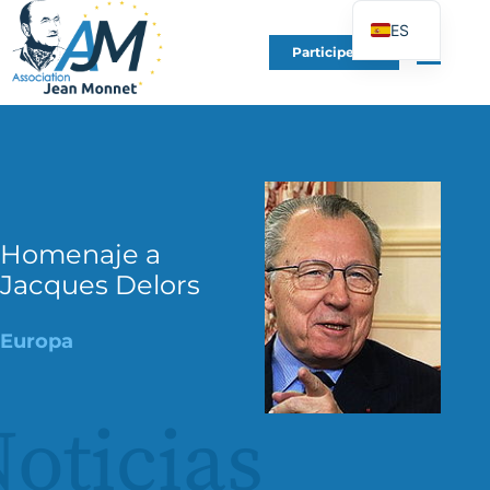
ES
Participe en
FR
EN
DE
IT
PT
PL
Homenaje a
Jacques Delors
UK
Europa
oticias