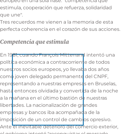
europeo en una sola frase: "competencia que
estimula, cooperación que refuerza, solidaridad
que une".
Tres recuerdos me vienen a la memoria de esta
perfecta coherencia en el corazón de sus acciones.
Competencia que estimula
En 1981, cuando François Mitterrand intentó una
política económica a contracorriente de todos
nuestros socios europeos, yo llevaba dos años
como joven delegado permanente del CNPF,
representando a nuestras empresas en Bruselas,
hasta entonces olvidada y convertida de la noche
a la mañana en el último bastión de nuestras
libertades. La nacionalización de grandes
empresas y bancos iba acompañada de la
imposición de un control de cambios opresivo.
Ante el inevitable deterioro del comercio exterior,
el gobierno intentó "reconquistar el mercado