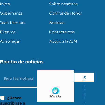
Inicio
Sobre nosotros
Gobernanza
Comité de Honor
Jean Monnet
Noticias
Eventos
Contacte con
Aviso legal
Apoyo a la AJM
Boletín de noticias
S
'
r
e
g
i
¿Desea
s
suscribirse a