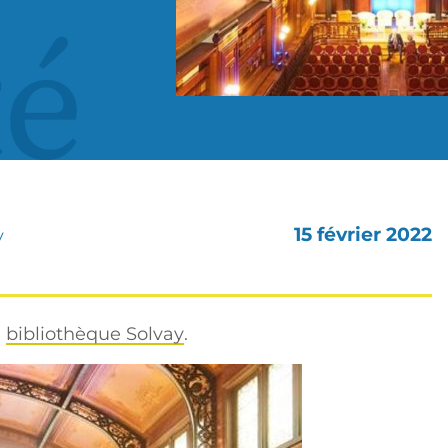
té
15 février 2022
y
a
bibliothèque Solvay
.