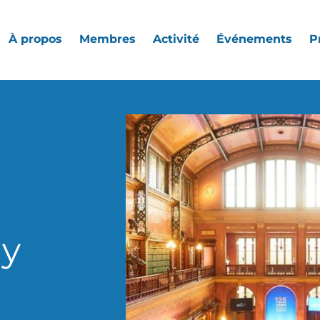
À propos
Membres
Activité
Événements
P
ay