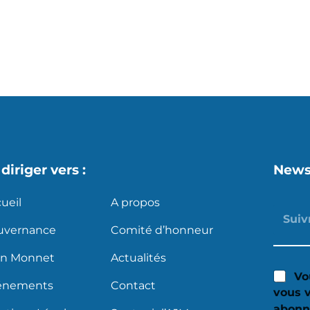
s
X
diriger vers :
News
ueil
A propos
uvernance
Comité d’honneur
an Monnet
Actualités
Vo
énements
Contact
vous 
abonn