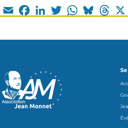
Email
Facebook
LinkedIn
Twitter
WhatsApp
Bluesky
Thread
Se 
Acc
Go
Je
Év