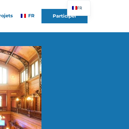
FR
rojets
FR
Participer
EN
DE
ES
IT
PT
PL
UK