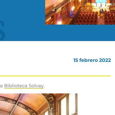
s
15 febrero 2022
la
Biblioteca Solvay
.