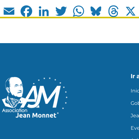
Email
Facebook
LinkedIn
Twitter
WhatsApp
Bluesky
Thread
Ir 
Ini
Go
Je
Ev