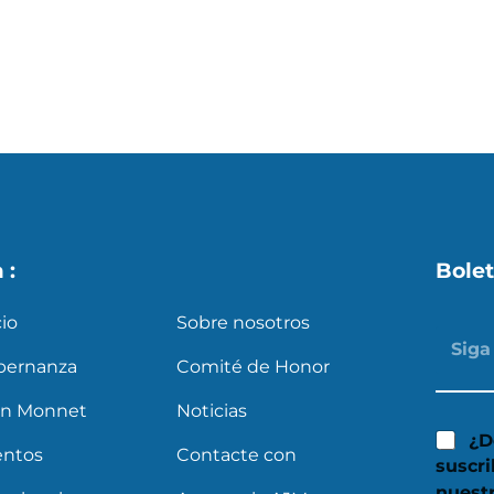
s
X
a :
Bolet
cio
Sobre nosotros
bernanza
Comité de Honor
an Monnet
Noticias
¿D
entos
Contacte con
suscri
nuest