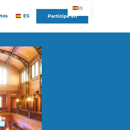
ES
tos
ES
Participe en
FR
EN
DE
IT
PT
PL
UK