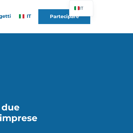
IT
getti
IT
Partecipare
FR
EN
DE
ES
PT
PL
UK
a due
e imprese