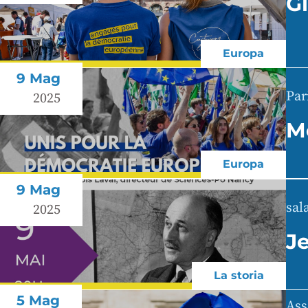
G
Europa
9 Mag
Par
2025
M
Europa
9 Mag
sal
2025
J
La storia
5 Mag
Ass