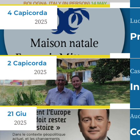
4 Capicorda
Luo
2025
P
2 Capicorda
Cas
2025
I
21 Giu
Aud
2025
C