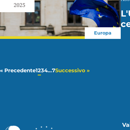
2025
L'
c
Europa
« Precedente
1
2
3
4
...
7
Successivo »
Vai