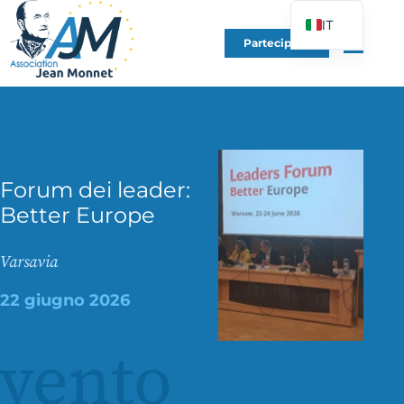
IT
Partecipare
FR
EN
DE
ES
PT
Forum dei leader:
PL
Better Europe
UK
Varsavia
22 giugno 2026
vento