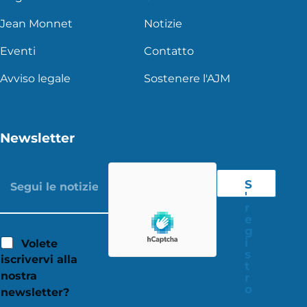
Jean Monnet
Notizie
Eventi
Contatto
Avviso legale
Sostenere l'AJM
Newsletter
S
'
r
e
g
i
Volete
s
iscrivervi alla
t
nostra
r
o
newsletter?