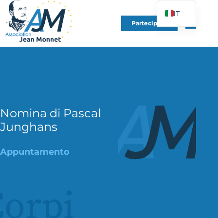
IT
Partecipare
FR
EN
DE
ES
PT
PL
Nomina di Pascal
Junghans
UK
Appuntamento
orpi