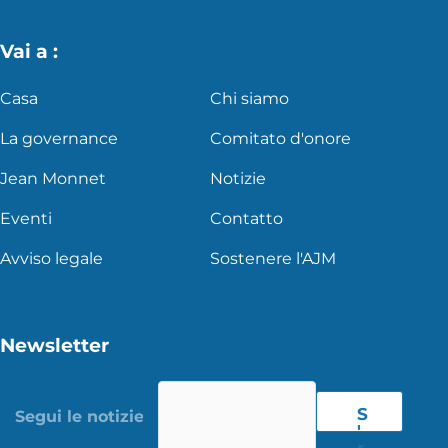
Vai a :
Casa
Chi siamo
La governance
Comitato d'onore
Jean Monnet
Notizie
Eventi
Contatto
Avviso legale
Sostenere l'AJM
Newsletter
S
'
r