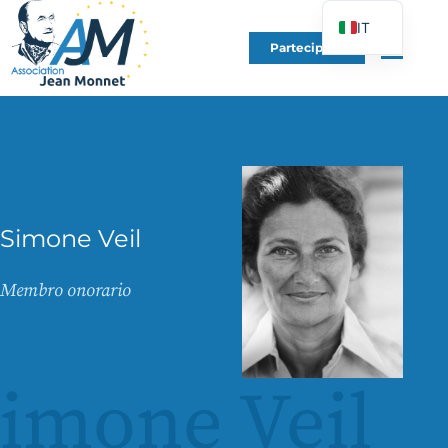
IT
Partecipare
FR
EN
DE
ES
PT
PL
Simone Veil
UK
Membro onorario
imone Veil