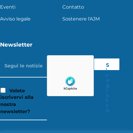
Eventi
Contatto
Avviso legale
Sostenere l'AJM
Newsletter
S
'
r
e
g
i
Volete
s
iscrivervi alla
t
nostra
r
o
newsletter?