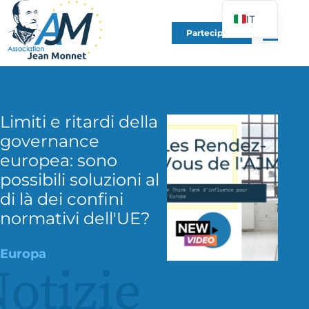
IT
Partecipare
FR
EN
DE
ES
Limiti e ritardi della
PT
governance
PL
europea: sono
possibili soluzioni al
UK
di là dei confini
normativi dell'UE?
Europa
otizie