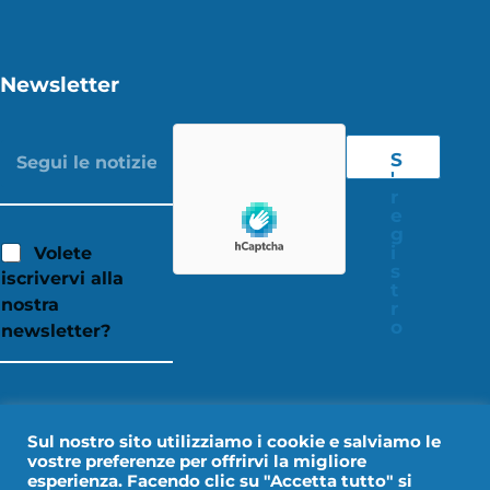
Newsletter
S
'
r
e
g
i
Volete
s
iscrivervi alla
t
nostra
r
o
newsletter?
Sul nostro sito utilizziamo i cookie e salviamo le
vostre preferenze per offrirvi la migliore
esperienza. Facendo clic su "Accetta tutto" si