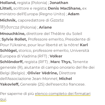
Holland,
regista (Polonia) ;
Jonathan
Littell,
scrittore e regista;
Denis MacShane,
ex
ministro dell'Europa (Regno Unito) ;
Adam
Gazeta
Michnik,
caporedattore di
Wyborcza
(Polonia) ;
Ariane
Mnouchkine,
direttore del Théâtre du Soleil
;
Sylvie Rollet,
Professore emerito, Presidente di
Pour l'Ukraine, pour leur liberté et la nôtre!
Karl
Schlögel,
storico, professore emerito, Università
Europea di Viadrina (RFT) ;
Volker
Schlöndorff,
regista (RFT) ;
Marc Thys,
Tenente
generale (R), aiutante di campo onorario del Re dei
Belgi (Belgio) ;
Olivier Védrine,
Direttore
dell'Associazione Jean-Monnet;
Michel
Yakovleff,
Generale (2S) dell'esercito francese.
Per saperne di più
elenco completo dei firmatari
qui
.