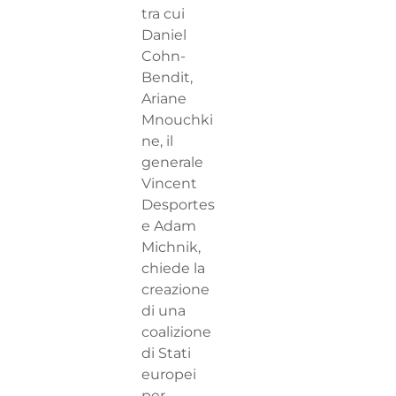
tra cui
Daniel
Cohn-
Bendit,
Ariane
Mnouchki
ne, il
generale
Vincent
Desportes
e Adam
Michnik,
chiede la
creazione
di una
coalizione
di Stati
europei
per