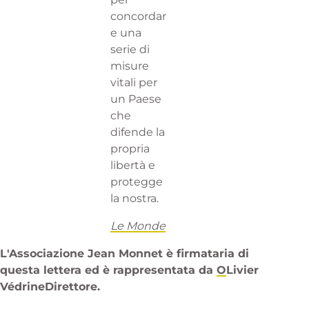
concordar
e una
serie di
misure
vitali per
un Paese
che
difende la
propria
libertà e
protegge
la nostra.
Le Mond
e
L'Associazione Jean Monnet è firmataria di
questa lettera ed è rappresentata da
O
Livier
Védrine
Direttore.