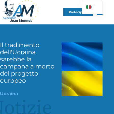
IT
Partecipare
FR
EN
DE
ES
Il tradimento
PT
dell'Ucraina
PL
sarebbe la
campana a morto
UK
del progetto
europeo
Ucraina
otizie