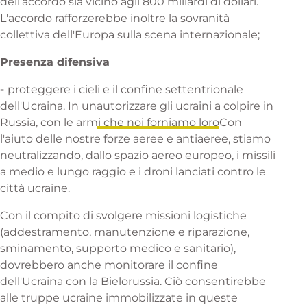
dell'accordo sia vicino agli 800 miliardi di dollari.
L'accordo rafforzerebbe inoltre la sovranità
collettiva dell'Europa sulla scena internazionale;
Presenza difensiva
-
proteggere i cieli e il confine settentrionale
dell'Ucraina. In un
autorizzare gli ucraini a colpire in
Russia, con le armi che noi forniamo loro
Con
l'aiuto delle nostre forze aeree e antiaeree, stiamo
neutralizzando, dallo spazio aereo europeo, i missili
a medio e lungo raggio e i droni lanciati contro le
città ucraine.
Con il compito di svolgere missioni logistiche
(addestramento, manutenzione e riparazione,
sminamento, supporto medico e sanitario),
dovrebbero anche monitorare il confine
dell'Ucraina con la Bielorussia. Ciò consentirebbe
alle truppe ucraine immobilizzate in queste