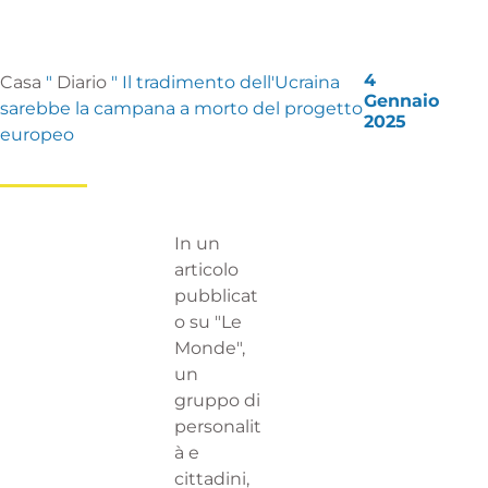
4
Casa
"
Diario
"
Il tradimento dell'Ucraina
Gennaio
sarebbe la campana a morto del progetto
2025
europeo
In un
articolo
pubblicat
o su "Le
Monde",
un
gruppo di
personalit
à e
cittadini,