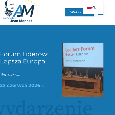
PL
Weź udział
FR
EN
DE
ES
IT
Forum Liderów:
PT
Lepsza Europa
UK
Warszawa
22 czerwca 2026 r.
ydarzenie