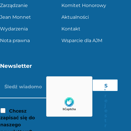
Zarządzanie
Komitet Honorowy
Jean Monnet
Aktualności
Wydarzenia
Kontakt
Nota prawna
Wsparcie dla AJM
Newsletter
S
'
r
e
j
e
Chcesz
s
zapisać się do
t
naszego
r