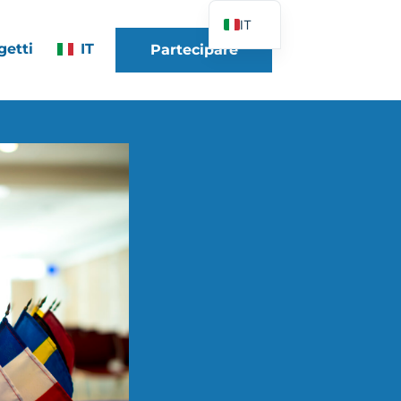
IT
getti
IT
Partecipare
FR
EN
DE
ES
PT
PL
UK