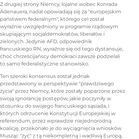
Z drugiej strony Niemcy, lojalne wobec Konrada
Adenauera, nadal opowiadają się za "europejskim
państwem federalnym", którego cel został
wyraźnie uwzględniony w programie rządowym
skupiającym socjaldemokratów, liberałów i
zielonych. Jedynie AFD, odpowiednik
francuskiego RN, wyraźnie się od tego dystansuje,
choć chrześcijańscy demokraci zawsze podzielali
to samo federalistyczne stanowisko.
Ten szeroki konsensus został jednak
przedstawiony w perspektywie "prawdziwego
życia" przez Niemcy, które zostały poparzone przez
swoją ignorancję postępów, jakie poczyniły w
stosunku do swojego francuskiego sąsiada, i
których odrzucenie Konstytucji Europejskiej w
referendum, przez wprawdzie niejednorodną
koalicję, przekonało je do wyciągnięcia wniosków.
Musząc "żyć" z tą niekompletną i wadliwą Europą,