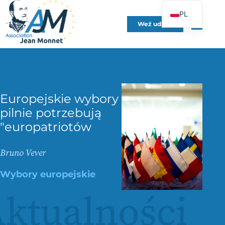
PL
Weź udział
FR
EN
DE
ES
Europejskie wybory
IT
pilnie potrzebują
PT
"europatriotów
UK
Bruno Vever
Wybory europejskie
ktualności