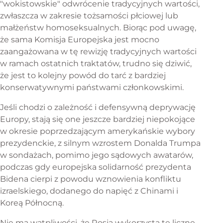
"wokistowskie" odwrócenie tradycyjnych wartości,
zwłaszcza w zakresie tożsamości płciowej lub
małżeństw homoseksualnych. Biorąc pod uwagę,
że sama Komisja Europejska jest mocno
zaangażowana w tę rewizję tradycyjnych wartości
w ramach ostatnich traktatów, trudno się dziwić,
że jest to kolejny powód do tarć z bardziej
konserwatywnymi państwami członkowskimi.
Jeśli chodzi o zależność i defensywną deprywację
Europy, stają się one jeszcze bardziej niepokojące
w okresie poprzedzającym amerykańskie wybory
prezydenckie, z silnym wzrostem Donalda Trumpa
w sondażach, pomimo jego sądowych awatarów,
podczas gdy europejska solidarność prezydenta
Bidena cierpi z powodu wznowienia konfliktu
izraelskiego, dodanego do napięć z Chinami i
Koreą Północną.
Nie ma wątpliwości, że Rosja wykorzysta te liczne