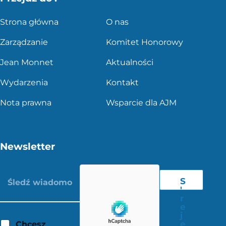
Strona główna
O nas
Zarządzanie
Komitet Honorowy
Jean Monnet
Aktualności
Wydarzenia
Kontakt
Nota prawna
Wsparcie dla AJM
Newsletter
S
'
r
e
j
e
Chcesz