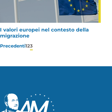
I valori europei nel contesto della
migrazione
Paginazione
Precedenti
1
2
3
degli
articoli