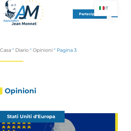
IT
Partecipare
FR
EN
DE
ES
Casa
"
Diario
"
Opinioni
"
Pagina 3
PT
PL
UK
Opinioni
Stati Uniti d'Europa