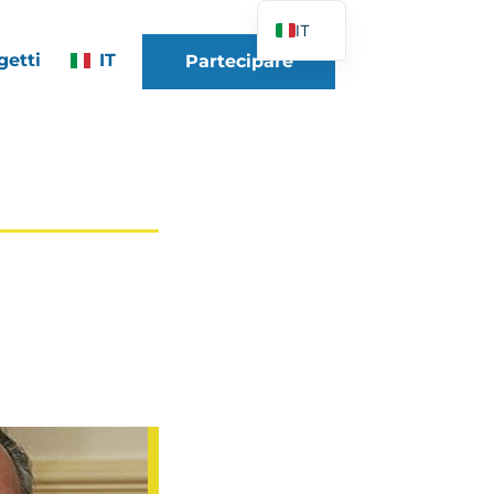
IT
getti
IT
Partecipare
FR
EN
DE
ES
PT
PL
UK