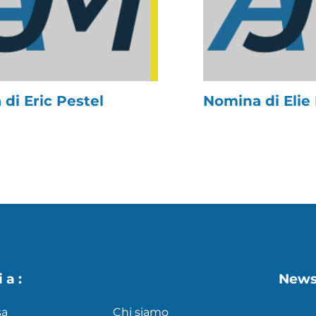
di Eric Pestel
Nomina di Elie
 a :
News
sa
Chi siamo