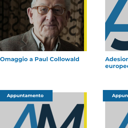
Omaggio a Paul Collowald
Adesio
europe
Appuntamento
Appun