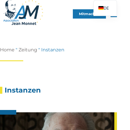
DE
Mitmachen
FR
EN
ES
IT
Home
"
Zeitung
"
Instanzen
PT
PL
UK
Instanzen