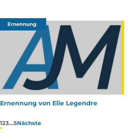
Ernennung
Ernennung von Elie Legendre
Paginierung
1
2
3
...
5
Nächste
der