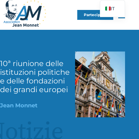
IT
Partecipare
FR
EN
DE
ES
PT
10ª riunione delle
PL
istituzioni politiche
e delle fondazioni
UK
dei grandi europei
Jean Monnet
otizie