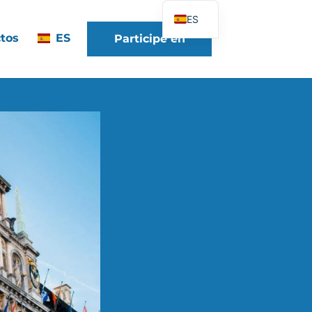
ES
tos
ES
Participe en
FR
EN
DE
IT
PT
PL
UK