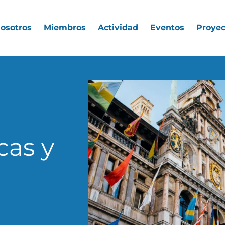
nosotros
Miembros
Actividad
Eventos
Proyec
cas y
s