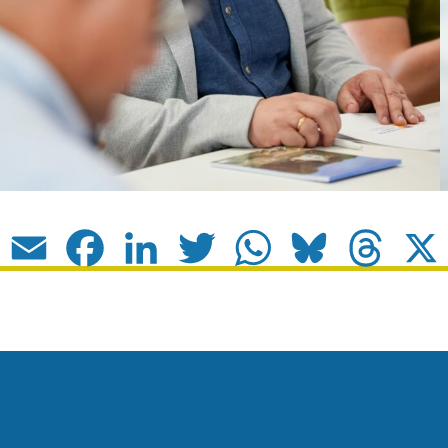
Email
Facebook
LinkedIn
Twitter
WhatsApp
Bluesky
Thread