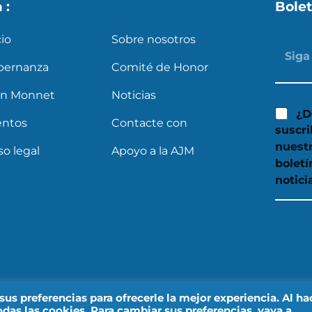
a :
Bolet
cio
Sobre nosotros
bernanza
Comité de Honor
an Monnet
Noticias
¿D
entos
Contacte con
suscri
nuest
so legal
Apoyo a la AJM
boletí
notici
s preferencias para ofrecerle la mejor experiencia. Al ha
odas las cookies. Para cambiar sus preferencias, vaya a