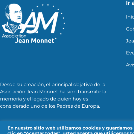
Ir 
Ini
Go
Je
Ev
Avi
Desde su creación, el principal objetivo de la
Asociación Jean Monnet ha sido transmitir la
memoria y el legado de quien hoy es
considerado uno de los Padres de Europa.
En nuestro sitio web utilizamos cookies y guardamos su
clic en "Aceptar todas", usted acepta que utilicemos t