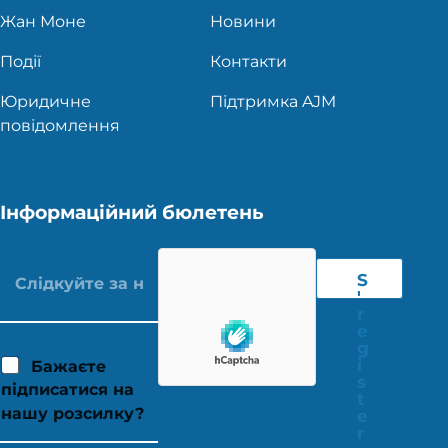
Жан Моне
Новини
Події
Контакти
Юридичне
Підтримка AJM
повідомлення
Інформаційний бюлетень
S
'
r
e
g
i
Бажаєте
s
підписатися на
t
нашу розсилку?
e
r