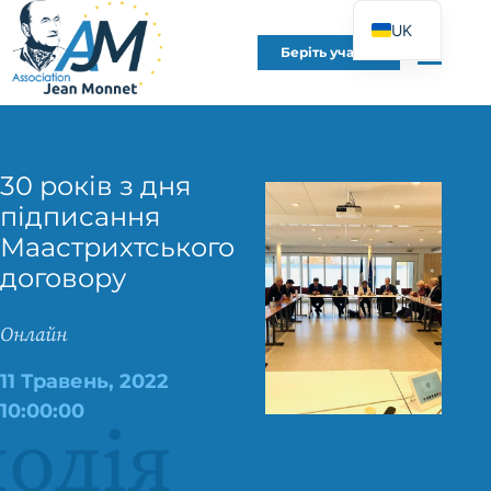
UK
Беріть участь
FR
EN
DE
ES
30 років з дня
підписання
IT
Маастрихтського
PT
договору
PL
Онлайн
11 Травень, 2022
10:00:00
одія