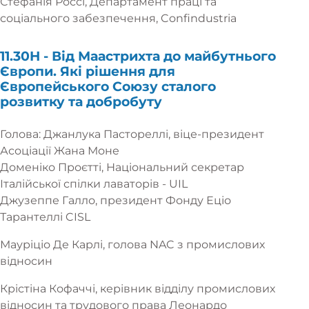
Стефанія Россі, Департамент праці та
соціального забезпечення, Confindustria
11.30H -
Від Маастрихта до майбутнього
Європи. Які рішення для
Європейського Союзу сталого
розвитку та добробуту
Голова: Джанлука Пастореллі, віце-президент
Асоціації Жана Моне
Доменіко Проєтті, Національний секретар
Італійської спілки лаваторів - UIL
Джузеппе Галло, президент Фонду Еціо
Тарантеллі CISL
Мауріціо Де Карлі, голова NAC з промислових
відносин
Крістіна Кофаччі, керівник відділу промислових
відносин та трудового права Леонардо