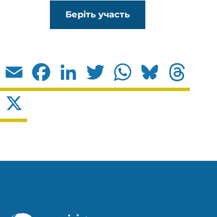
Беріть участь
Email
Facebook
LinkedIn
Twitter
WhatsApp
Bluesky
Threads
X