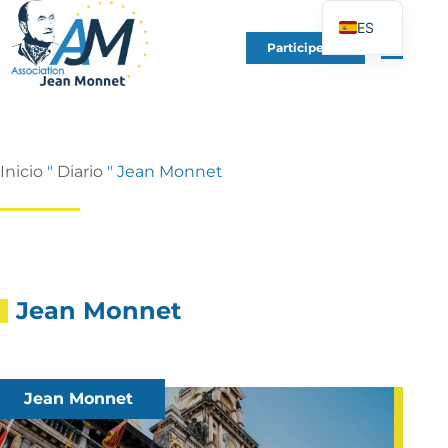
ES
Participe en
FR
EN
DE
IT
Inicio
"
Diario
"
Jean Monnet
PT
PL
UK
Jean Monnet
Jean Monnet