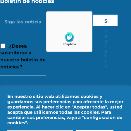
Boletín de noticias
S
'
r
e
g
i
¿Desea
s
suscribirse a
t
nuestro boletín de
r
o
noticias?
En nuestro sitio web utilizamos cookies y
guardamos sus preferencias para ofrecerle la mejor
experiencia. Al hacer clic en "Aceptar todas", usted
acepta que utilicemos todas las cookies. Para
cambiar sus preferencias, vaya a "configuración de
cookies".
Aviso legal