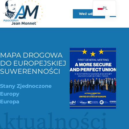
PL
Weź udział
FR
EN
DE
ES
MAPA DROGOWA
IT
DO EUROPEJSKIEJ
PT
SUWERENNOŚCI
UK
Stany Zjednoczone
Europy
Europa
ktualności