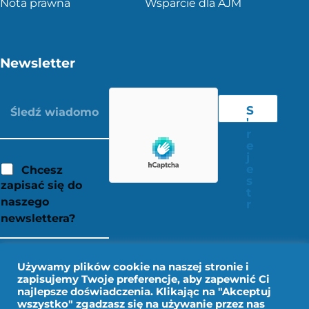
Nota prawna
Wsparcie dla AJM
Newsletter
S
'
r
e
j
e
Chcesz
s
zapisać się do
t
naszego
r
newslettera?
Używamy plików cookie na naszej stronie i
zapisujemy Twoje preferencje, aby zapewnić Ci
najlepsze doświadczenia. Klikając na "Akceptuj
wszystko" zgadzasz się na używanie przez nas