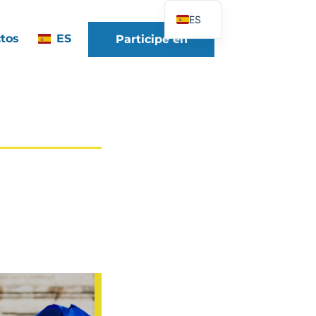
ES
tos
ES
Participe en
FR
EN
DE
IT
PT
PL
UK