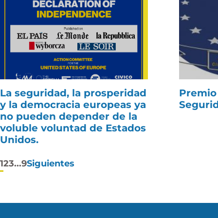
La seguridad, la prosperidad
Premio
y la democracia europeas ya
Seguri
no pueden depender de la
voluble voluntad de Estados
Unidos.
Paginación
1
2
3
...
9
Siguientes
de
entradas