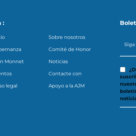
a :
Bolet
cio
Sobre nosotros
bernanza
Comité de Honor
an Monnet
Noticias
¿D
entos
Contacte con
suscri
nuest
so legal
Apoyo a la AJM
boletí
notici