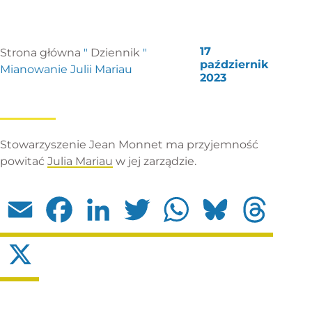
17
Strona główna
"
Dziennik
"
październik
Mianowanie Julii Mariau
2023
Stowarzyszenie Jean Monnet ma przyjemność
powitać
Julia Mariau
w jej zarządzie.
Email
Facebook
LinkedIn
Twitter
WhatsApp
Bluesky
Threads
X