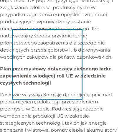
odporności UE poprzez przyciąganie inwestycji i
zwiększanie zdolności produkcyjnych. W
przypadku zagrożenia europejskich zdolności
produkcyjnych wprowadzony zostanie
mechanizm reagowania kryzysowego. Ten
nadzwyczajny środek przyjmie formę
priorytetowego zaopatrzenia dla szczególnie
dotkniętych przedsiębiorstw lub dokonywania
wspólnych zakupów dla państw członkowskich.
Plan przemysłowy dotyczący zielonego ładu:
zapewnienie wiodącej roli UE w dziedzinie
czystych technologii
Posłowie wzywają Komisję do podjęcia prac nad
przesunięciem, relokacją i przesiedleniem
przemysłu w Europie. Podkreślają znaczenie
wzmocnienia produkcji UE w zakresie
strategicznych technologii, takich jak energia
słoneczna i wiatrowa, pompy ciepła i akumulatory.