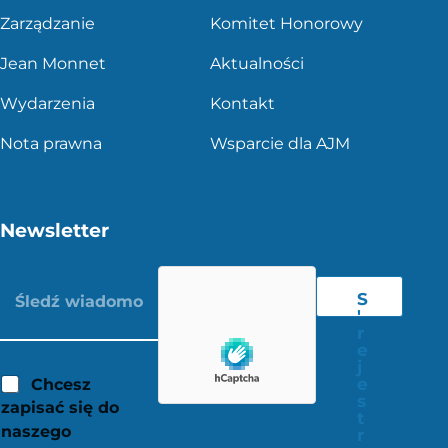
Zarządzanie
Komitet Honorowy
Jean Monnet
Aktualności
Wydarzenia
Kontakt
Nota prawna
Wsparcie dla AJM
Newsletter
S
'
r
e
j
e
Chcesz
s
zapisać się do
t
naszego
r