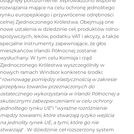
osiągnęły porozumienie. Wprowadzono wspólne
rozwiązania mające na celu ochronę jednolitego
rynku europejskiego i przywrócenie odrębności
celnej Zjednoczonego Królestwa. Obejmują one
nowe ustalenia w dziedzinie ceł, produktów rolno-
spożywczych, leków, podatku VAT i akcyzy, a także
specjalne instrumenty zapewniające, że głos
mieszkańców Irlandii Północnej zostanie
wysłuchany. W tym celu Komisja i rząd
Zjednoczonego Królestwa wyszczególniły w
nowych ramach Windsor konkretne środki:
"
równowagę pomiędzy elastycznością w zakresie
przepływu towarów przeznaczonych do
ostatecznego wykorzystania w Irlandii Północnej a
skutecznymi zabezpieczeniami w celu ochrony
jednolitego rynku UE
"i "
wyraźne rozróżnienie
między towarami, które stwarzają ryzyko wejścia
na jednolity rynek UE, a tymi, które go nie
stwarzają
" . W dziedzinie ceł rozszerzony system