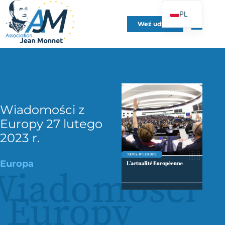
PL
Weź udział
FR
EN
DE
ES
IT
Wiadomości z
PT
Europy 27 lutego
UK
2023 r.
Europa
Wiadomości
 Europy