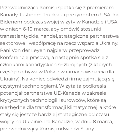
Przewodnicząca Komisji spotka się z premierem
Kanady Justinem Trudeau i prezydentem USA Joe
Bidenem podczas swojej wizyty w Kanadzie i USA
w dniach 6-10 marca, aby omówić stosunki
transatlantyckie, handel, strategiczne partnerstwa
sektorowe i współpracę na rzecz wsparcia Ukrainy.
Pani Von der Leyen najpierw przeprowadzi
konferencję prasową, a następnie spotka się z
członkami kanadyjskich sił zbrojnych (z których
przez Zacharie Schaerlinger
część przebywa w Polsce w ramach wsparcia dla
Wiadomości europejskie
Ukrainy). Na koniec odwiedzi firmę zajmującą się
czystymi technologiami. Wizyta ta podkreśla
potencjał partnerstwa UE-Kanada w zakresie
krytycznych technologii i surowców, które są
niezbędne dla transformacji klimatycznej, a które
stały się jeszcze bardziej strategiczne od czasu
wojny na Ukrainie. Po Kanadzie, w dniu 8 marca,
przewodniczący Komisji odwiedzi Stany