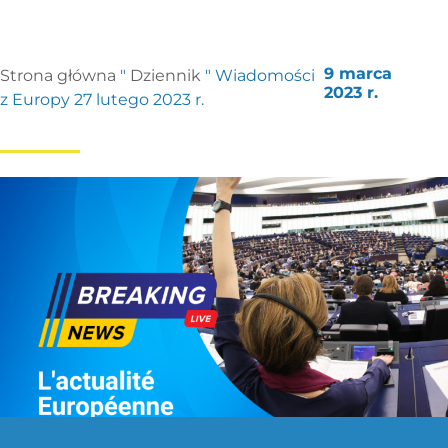
9 marca
Strona główna
"
Dziennik
"
Wiadomości
2023 r.
z Europy 27 lutego 2023 r.