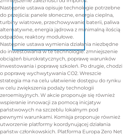
zmniejszenie zależności od importu.
Następnie ustawa opisuje technologie potrzebne
do przejścia: panele słoneczne, energia cieplna,
turbiny wiatrowe, przechowywanie baterii, paliwa
alternatywne, energia jądrowa z minimalną ilością
odpadów, reaktory modułowe.
Następnie ustawa wymienia działania niezbędne
do inwestowania w te technologie: zmniejszenie
obciążeń biurokratycznych, poprawę warunków
inwestowania i poprawę szkoleń. Po drugie, chodzi
o poprawę wychwytywania CO2. Wreszcie
strategia ma na celu ułatwienie dostępu do rynku
w celu zwiększenia podaży technologii
zeroemisyjnych. W akcie proponuje się również
wspieranie innowacji za pomocą inicjatyw
państwowych na szczeblu lokalnym pod
pewnymi warunkami. Komisja proponuje również
utworzenie platformy koordynującej działania
państw członkowskich. Platforma Europa Zero Net