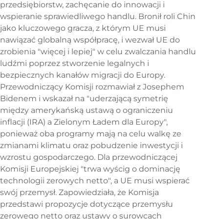
przedsiębiorstw, zachęcanie do innowacji i
wspieranie sprawiedliwego handlu. Bronił roli Chin
jako kluczowego gracza, z którym UE musi
nawiązać globalną współpracę, i wezwał UE do
zrobienia "więcej i lepiej" w celu zwalczania handlu
ludźmi poprzez stworzenie legalnych i
bezpiecznych kanałów migracji do Europy.
Przewodniczący Komisji rozmawiał z Josephem
Bidenem i wskazał na "uderzającą symetrię
między amerykańską ustawą o ograniczeniu
inflacji (IRA) a Zielonym Ładem dla Europy",
ponieważ oba programy mają na celu walkę ze
zmianami klimatu oraz pobudzenie inwestycji i
wzrostu gospodarczego. Dla przewodniczącej
Komisji Europejskiej "trwa wyścig o dominację
technologii zerowych netto", a UE musi wspierać
swój przemysł. Zapowiedziała, że Komisja
przedstawi propozycje dotyczące przemysłu
zerowego netto oraz ustawy o surowcach