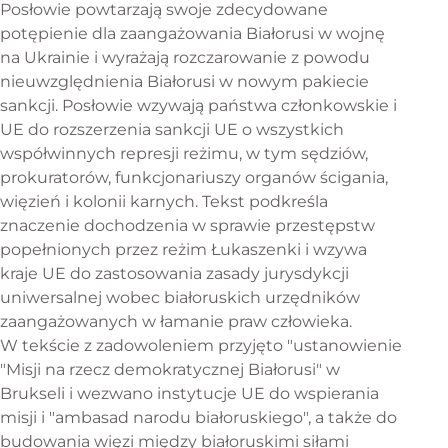
Posłowie powtarzają swoje zdecydowane
potępienie dla zaangażowania Białorusi w wojnę
na Ukrainie i wyrażają rozczarowanie z powodu
nieuwzględnienia Białorusi w nowym pakiecie
sankcji. Posłowie wzywają państwa członkowskie i
UE do rozszerzenia sankcji UE o wszystkich
współwinnych represji reżimu, w tym sędziów,
prokuratorów, funkcjonariuszy organów ścigania,
więzień i kolonii karnych. Tekst podkreśla
znaczenie dochodzenia w sprawie przestępstw
popełnionych przez reżim Łukaszenki i wzywa
kraje UE do zastosowania zasady jurysdykcji
uniwersalnej wobec białoruskich urzędników
zaangażowanych w łamanie praw człowieka.
W tekście z zadowoleniem przyjęto "ustanowienie
"Misji na rzecz demokratycznej Białorusi" w
Brukseli i wezwano instytucje UE do wspierania
misji i "ambasad narodu białoruskiego", a także do
budowania więzi między białoruskimi siłami