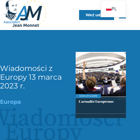
PL
Weź udział
FR
EN
DE
ES
IT
Wiadomości z
PT
Europy 13 marca
UK
2023 r.
Europa
Wiadomości
 Europy