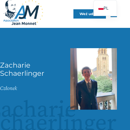
PL
Weź udział
FR
EN
DE
ES
IT
Zacharie
PT
Schaerlinger
UK
Członek
acharie
chaerlinger