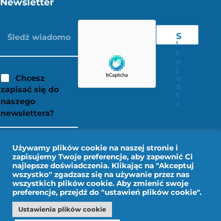
Newsletter
S
'
r
e
j
e
Chcesz
s
zapisać się do
t
naszego
r
newslettera?
Używamy plików cookie na naszej stronie i
zapisujemy Twoje preferencje, aby zapewnić Ci
najlepsze doświadczenia. Klikając na "Akceptuj
wszystko" zgadzasz się na używanie przez nas
wszystkich plików cookie. Aby zmienić swoje
preferencje, przejdź do "ustawień plików cookie".
Ustawienia plików cookie
Nota prawna