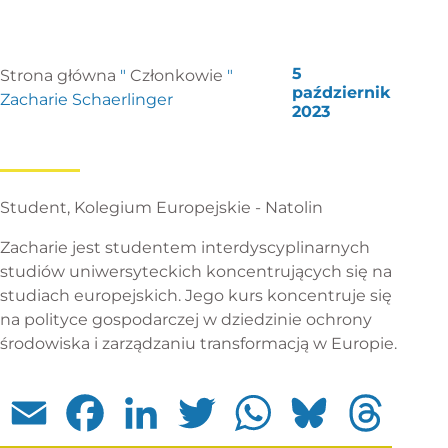
5
Strona główna
"
Członkowie
"
październik
Zacharie Schaerlinger
2023
Student, Kolegium Europejskie - Natolin
Zacharie jest studentem interdyscyplinarnych
studiów uniwersyteckich koncentrujących się na
studiach europejskich. Jego kurs koncentruje się
na polityce gospodarczej w dziedzinie ochrony
środowiska i zarządzaniu transformacją w Europie.
Email
Facebook
LinkedIn
Twitter
WhatsApp
Bluesky
Threads