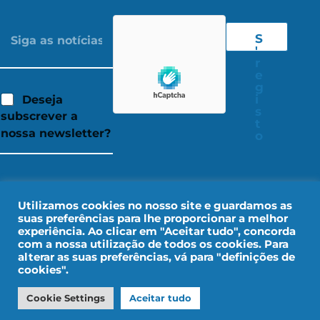
S
'
r
e
g
i
Deseja
s
subscrever a
t
nossa newsletter?
o
Utilizamos cookies no nosso site e guardamos as
suas preferências para lhe proporcionar a melhor
experiência. Ao clicar em "Aceitar tudo", concorda
com a nossa utilização de todos os cookies. Para
alterar as suas preferências, vá para "definições de
cookies".
Aviso legal
Dados pessoais
Cookie Settings
Aceitar tudo
Desenho por IMPALA