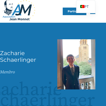
PT
Participe
FR
EN
DE
ES
IT
Zacharie
PL
Schaerlinger
UK
Membro
acharie
chaerlinger