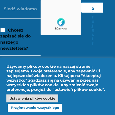
S
'
r
e
j
e
Chcesz
s
zapisać się do
t
naszego
r
newslettera?
Używamy plików cookie na naszej stronie i
zapisujemy Twoje preferencje, aby zapewnić Ci
najlepsze doświadczenia. Klikając na "Akceptuj
wszystko" zgadzasz się na używanie przez nas
wszystkich plików cookie. Aby zmienić swoje
preferencje, przejdź do "ustawień plików cookie".
Ustawienia plików cookie
Nota prawna
Dane osobowe
Przyjmowanie wszystkiego
Projekt IMPALA