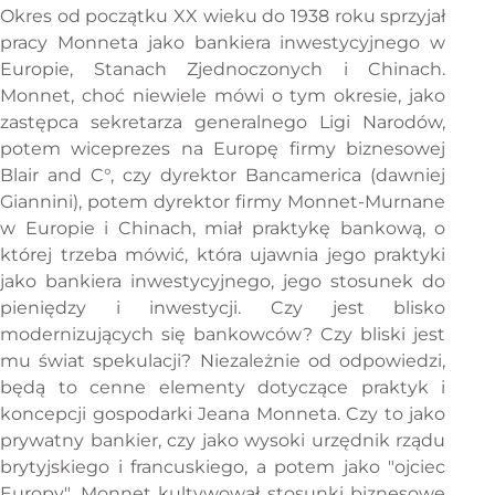
Okres od początku XX wieku do 1938 roku sprzyjał
pracy Monneta jako bankiera inwestycyjnego w
Europie, Stanach Zjednoczonych i Chinach.
Monnet, choć niewiele mówi o tym okresie, jako
zastępca sekretarza generalnego Ligi Narodów,
potem wiceprezes na Europę firmy biznesowej
Blair and C°, czy dyrektor Bancamerica (dawniej
Giannini), potem dyrektor firmy Monnet-Murnane
w Europie i Chinach, miał praktykę bankową, o
której trzeba mówić, która ujawnia jego praktyki
jako bankiera inwestycyjnego, jego stosunek do
pieniędzy i inwestycji. Czy jest blisko
modernizujących się bankowców? Czy bliski jest
mu świat spekulacji? Niezależnie od odpowiedzi,
będą to cenne elementy dotyczące praktyk i
koncepcji gospodarki Jeana Monneta. Czy to jako
prywatny bankier, czy jako wysoki urzędnik rządu
brytyjskiego i francuskiego, a potem jako "ojciec
Europy", Monnet kultywował stosunki biznesowe