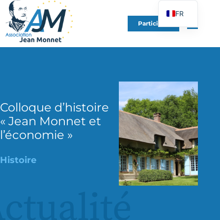
FR
Participer
EN
DE
ES
IT
PT
Colloque d’histoire
PL
« Jean Monnet et
UK
l’économie »
Histoire
ctualité